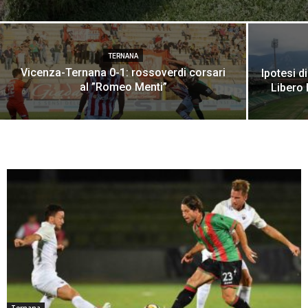
TERNANA
Vicenza-Ternana 0-1: rossoverdi corsari
Ipotesi d
al ”Romeo Menti”
Libero 