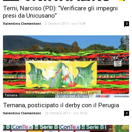
Terni, Narciso (PD): “Verificare gli impegni
presi da Unicusano”
Valentino Clementoni
-
2 Ottobre 2017 - ore 16:49
0
Ternana
Ternana, posticipato il derby con il Perugia
Valentino Clementoni
-
20 Ottobre 2017 - ore 10:02
0