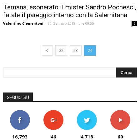
Ternana, esonerato il mister Sandro Pochesci,
fatale il pareggio interno con la Salernitana
Valentino Clementoni
-
30 Gennaio 2018 - ore 00:55
0
22
23
24
SEGUICI SU
16,793
46
4,718
60