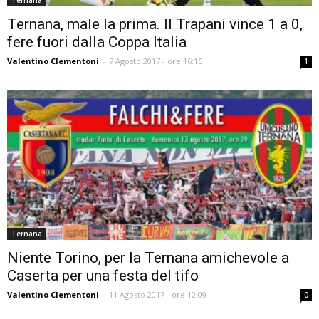
Ternana
Ternana, male la prima. Il Trapani vince 1 a 0,
fere fuori dalla Coppa Italia
Valentino Clementoni
-
7 Agosto 2017 - ore 16:16
1
Ternana
Niente Torino, per la Ternana amichevole a
Caserta per una festa del tifo
Valentino Clementoni
-
11 Agosto 2017 - ore 12:09
0