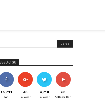
SEGUICI SU
16,793
46
4,718
60
Fan
Follower
Follower
Sottoscrittori