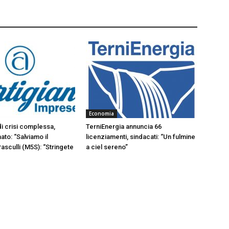
Economia
di crisi complessa,
TerniEnergia annuncia 66
ato: “Salviamo il
licenziamenti, sindacati: “Un fulmine
Pasculli (M5S): “Stringete
a ciel sereno”