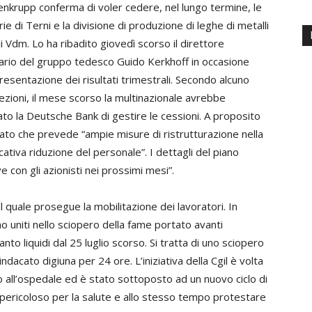
nkrupp conferma di voler cedere, nel lungo termine, le
rie di Terni e la divisione di produzione di leghe di metalli
i Vdm. Lo ha ribadito giovedì scorso il direttore
iario del gruppo tedesco Guido Kerkhoff in occasione
presentazione dei risultati trimestrali. Secondo alcuno
rezioni, il mese scorso la multinazionale avrebbe
cato la Deutsche Bank di gestire le cessioni. A proposito
egato che prevede “ampie misure di ristrutturazione nella
tiva riduzione del personale”. I dettagli del piano
 con gli azionisti nei prossimi mesi”.
l quale prosegue la mobilitazione dei lavoratori. In
sono uniti nello sciopero della fame portato avanti
to liquidi dal 25 luglio scorso. Si tratta di uno sciopero
dacato digiuna per 24 ore. L’iniziativa della Cgil è volta
o all’ospedale ed è stato sottoposto ad un nuovo ciclo di
 pericoloso per la salute e allo stesso tempo protestare