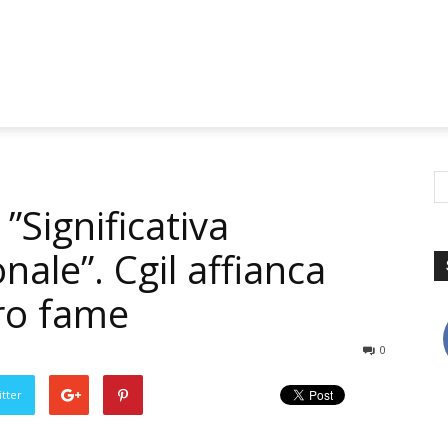
”Significativa
nale”. Cgil affianca
ero fame
0
tter