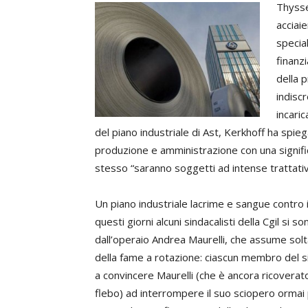
Thysse
acciaie
special
finanz
della 
indisc
incari
del piano industriale di Ast, Kerkhoff ha spi
produzione e amministrazione con una significa
stesso “saranno soggetti ad intense trattative
Un piano industriale lacrime e sangue contro i
questi giorni alcuni sindacalisti della Cgil si 
dall’operaio Andrea Maurelli, che assume soltan
della fame a rotazione: ciascun membro del sin
a convincere Maurelli (che è ancora ricoverat
flebo) ad interrompere il suo sciopero ormai