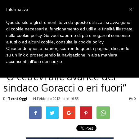
×
Informativa
Questo sito o gli strumenti terzi da questo utilizzati si avvalgono
di cookie necessari al funzionamento ed utili alle finalità illustrate
nella cookie policy. Se vuoi saperne di più o negare il consenso
a tutti o ad alcuni cookie, consulta la
cookie policy
.
Chiudendo questo banner, scorrendo questa pagina, cliccando
In Umbria
su un link o proseguendo la navigazione in altra maniera,
La denuncia di una vigilessa:
acconsenti all’uso dei cookie.
”O cedevi alle avance del
sindaco Goracci o eri fuori”
Di
Terni Oggi
-
14 Febbraio 2012 - ore 16:55
0