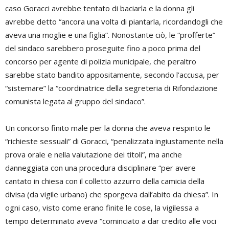
caso Goracci avrebbe tentato di baciarla e la donna gli
avrebbe detto “ancora una volta di piantarla, ricordandogli che
aveva una moglie e una figlia”. Nonostante ciò, le “profferte”
del sindaco sarebbero proseguite fino a poco prima del
concorso per agente di polizia municipale, che peraltro
sarebbe stato bandito appositamente, secondo l’accusa, per
“sistemare” la “coordinatrice della segreteria di Rifondazione
comunista legata al gruppo del sindaco”.
Un concorso finito male per la donna che aveva respinto le
“richieste sessuali” di Goracci, “penalizzata ingiustamente nella
prova orale e nella valutazione dei titoli”, ma anche
danneggiata con una procedura disciplinare “per avere
cantato in chiesa con il colletto azzurro della camicia della
divisa (da vigile urbano) che sporgeva dall’abito da chiesa”. In
ogni caso, visto come erano finite le cose, la vigilessa a
tempo determinato aveva “cominciato a dar credito alle voci