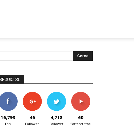
SEGUICI SU
16,793
46
4,718
60
Fan
Follower
Follower
Sottoscrittori