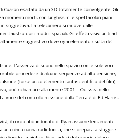
 di Cuaròn esaltata da un 3D totalmente coinvolgente. Gli
a momenti morti, con lunghissimi e spettacolari piani
e in soggettiva. La telecamera si muove dalle
i claustrofobici moduli spaziali. Gli effetti visivi uniti ad
 altamente suggestivo dove ogni elemento risulta del
oltrone. L’assenza di suono nello spazio con le sole voci
esorabile procedere di alcune sequenze ad alta tensione,
lsione (forse unico elemento fantascientifico del film)
iva, può richiamare alla mente 2001 – Odissea nello
La voce del controllo missione dalla Terra è di Ed Harris,
gravità, il corpo abbandonato di Ryan assume lentamente
a una ninna nanna radiofonica, che si prepara a sfuggire
co liquido amniotico, liberandosi del proprio dolore