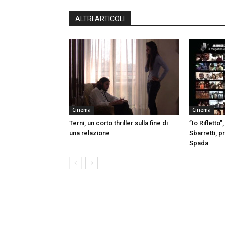
ALTRI ARTICOLI
Cinema
Cinema
Terni, un corto thriller sulla fine di
”Io Rifletto”
una relazione
Sbarretti, 
Spada