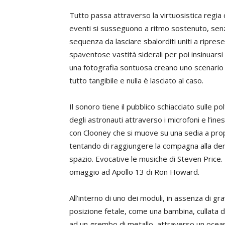
Tutto passa attraverso la virtuosistica regia
eventi si susseguono a ritmo sostenuto, senz
sequenza da lasciare sbalorditi uniti a ripres
spaventose vastità siderali per poi insinuarsi ne
una fotografia sontuosa creano uno scenario
tutto tangibile e nulla è lasciato al caso.
Il sonoro tiene il pubblico schiacciato sulle p
degli astronauti attraverso i microfoni e l’in
con Clooney che si muove su una sedia a propu
tentando di raggiungere la compagna alla der
spazio. Evocative le musiche di Steven Price. 
omaggio ad Apollo 13 di Ron Howard.
All’interno di uno dei moduli, in assenza di 
posizione fetale, come una bambina, cullata d
ad un grembo di metallo, attraverso un oceani