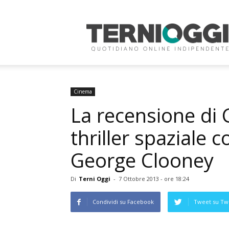
Terni
Oggi
Cinema
La recensione di G
thriller spaziale 
George Clooney
Di
Terni Oggi
-
7 Ottobre 2013 - ore 18:24
Condividi su Facebook
Tweet su Twi