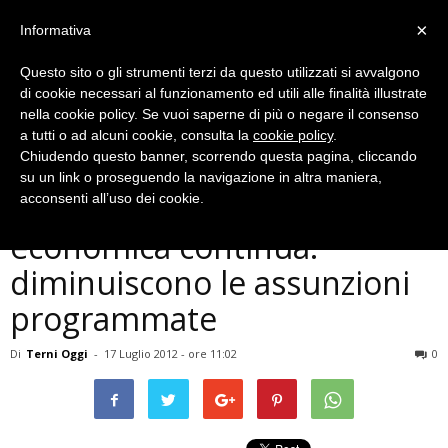
×
Informativa
Questo sito o gli strumenti terzi da questo utilizzati si avvalgono
di cookie necessari al funzionamento ed utili alle finalità illustrate
nella cookie policy. Se vuoi saperne di più o negare il consenso
a tutti o ad alcuni cookie, consulta la
cookie policy
.
Chiudendo questo banner, scorrendo questa pagina, cliccando
Economia
su un link o proseguendo la navigazione in altra maniera,
In provincia di Terni, la crisi
acconsenti all’uso dei cookie.
economica continua:
diminuiscono le assunzioni
programmate
Di
Terni Oggi
-
17 Luglio 2012 - ore 11:02
0