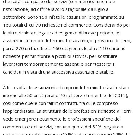
che sarà il comparto dei servizi (commercio, turismo e
ristorazione) ad offrire lavoro stagionale da luglio a
settembre. Sono 150 infatti le assunzioni programmate su
160 totali di cui 70 richieste nel commercio. Considerando poi
le altre richieste legate ad esigenze di breve periodo, le
assunzioni a tempo determinato saranno, in provincia di Terni,
pari a 270 unità: oltre ai 160 stagionali, le altre 110 saranno
richieste per far fronte a picchi di attività, per sostituire
lavoratori temporaneamente assenti e per “testare” i
candidati in vista di una successiva assunzione stabile.
A loro volta, le assunzioni a tempo indeterminato si attestano
intorno alle 50 unità (erano 70 nel terzo trimestre del 2011),
così come quelle con “altri” contratti, fra cui è compreso
l’apprendistato. La struttura delle professioni richieste a Terni
vede emergere nettamente le professioni specifiche del
commercio e dei servizi, con una quota del 52%, seguite a
distanza dai profili “generici”(13%) e da quelli operai (12%). La