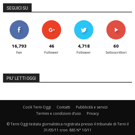
SEGUICI SU
16,793
46
4,718
60
Fan
Follower
Follower
Sottoscrittori
PIU' LETTI OGGI
Cos’è Terni Oggi
Contatti
Pubblicità e servizi
Termini e condizioni d’uso
Privacy
© Terni Oggi testata giornalistica registrata presso il tribunale di Terni il
31/05/11 cron. 885 N° 10/11