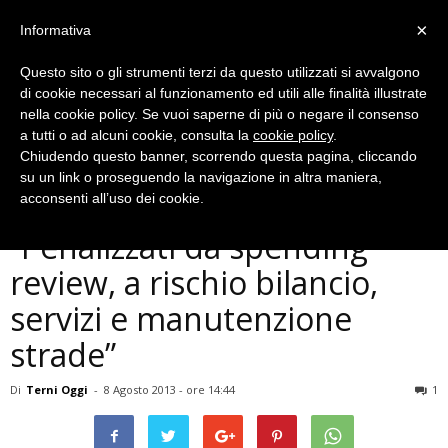
×
Informativa
Questo sito o gli strumenti terzi da questo utilizzati si avvalgono
di cookie necessari al funzionamento ed utili alle finalità illustrate
nella cookie policy. Se vuoi saperne di più o negare il consenso
a tutti o ad alcuni cookie, consulta la
cookie policy
.
Chiudendo questo banner, scorrendo questa pagina, cliccando
Politica
su un link o proseguendo la navigazione in altra maniera,
Provincia di Terni:
acconsenti all’uso dei cookie.
”Penalizzati da spending
review, a rischio bilancio,
servizi e manutenzione
strade”
Di
Terni Oggi
-
8 Agosto 2013 - ore 14:44
1