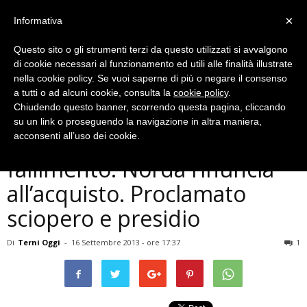
×
Informativa
Questo sito o gli strumenti terzi da questo utilizzati si avvalgono
di cookie necessari al funzionamento ed utili alle finalità illustrate
nella cookie policy. Se vuoi saperne di più o negare il consenso
a tutti o ad alcuni cookie, consulta la
cookie policy
.
Chiudendo questo banner, scorrendo questa pagina, cliccando
Economia
su un link o proseguendo la navigazione in altra maniera,
Sangemini a rischio
acconsenti all’uso dei cookie.
fallimento: Norda rinuncia
all’acquisto. Proclamato
sciopero e presidio
Di
Terni Oggi
-
16 Settembre 2013 - ore 17:37
1