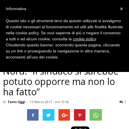
×
Informativa
Questo sito o gli strumenti terzi da questo utilizzati si avvalgono
di cookie necessari al funzionamento ed utili alle finalità illustrate
nella cookie policy. Se vuoi saperne di più o negare il consenso
a tutti o ad alcuni cookie, consulta la
cookie policy
.
Chiudendo questo banner, scorrendo questa pagina, cliccando
Politica
su un link o proseguendo la navigazione in altra maniera,
Terni, inceneritore, Lega
acconsenti all’uso dei cookie.
Nord: “Il sindaco si sarebbe
potuto opporre ma non lo
ha fatto”
Di
Terni Oggi
-
13 Marzo 2017 - ore 13:50
1