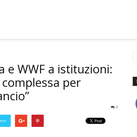
ra e WWF a istituzioni:
i complessa per
ancio”
0
tter