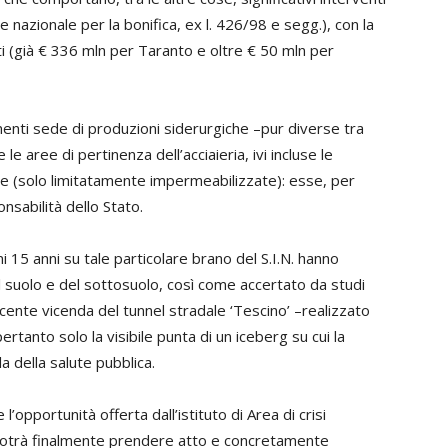
sse nazionale per la bonifica, ex l. 426/98 e segg.), con la
ati (già € 336 mln per Taranto e oltre € 50 mln per
enti sede di produzioni siderurgiche –pur diverse tra
le aree di pertinenza dell’acciaieria, ivi incluse le
alle (solo limitatamente impermeabilizzate): esse, per
nsabilità dello Stato.
mi 15 anni su tale particolare brano del S.I.N. hanno
suolo e del sottosuolo, così come accertato da studi
ente vicenda del tunnel stradale ‘Tescino’ –realizzato
tanto solo la visibile punta di un iceberg su cui la
 della salute pubblica.
’opportunità offerta dall’istituto di Area di crisi
i potrà finalmente prendere atto e concretamente