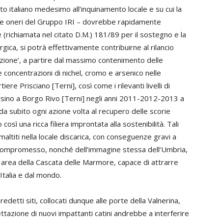
o italiano medesimo all’inquinamento locale e su cui la
i e oneri del Gruppo IRI – dovrebbe rapidamente
ge (richiamata nel citato D.M.) 181/89 per il sostegno e la
rgica, si potrà effettivamente contribuirne al rilancio
azione’, a partire dal massimo contenimento delle
e concentrazioni di nichel, cromo e arsenico nelle
ere Prisciano [Terni], così come i rilevanti livelli di
rsino a Borgo Rivo [Terni] negli anni 2011-2012-2013 a
a subito ogni azione volta al recupero delle scorie
sì una ricca filiera improntata alla sostenibilità. Tali
maltiti nella locale discarica, con conseguenze gravi a
e compromesso, nonché dell’immagine stessa dell’Umbria,
 area della Cascata delle Marmore, capace di attrarre
l’Italia e dal mondo.
predetti siti, collocati dunque alle porte della Valnerina,
ttazione di nuovi impattanti catini andrebbe a interferire