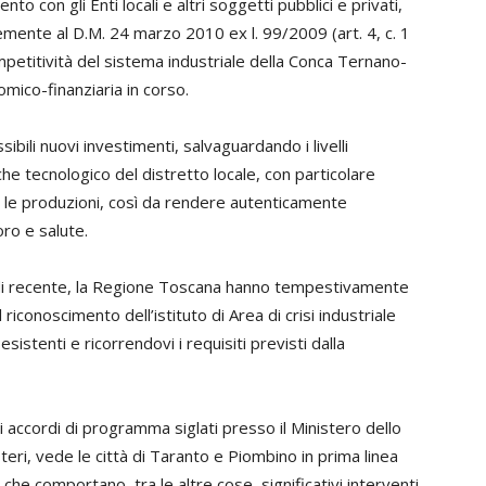
o con gli Enti locali e altri soggetti pubblici e privati,
mente al D.M. 24 marzo 2010 ex l. 99/2009 (art. 4, c. 1
petitività del sistema industriale della Conca Ternano-
mico-finanziaria in corso.
ibili nuovi investimenti, salvaguardando i livelli
che tecnologico del distretto locale, con particolare
e le produzioni, così da rendere autenticamente
ro e salute.
 di recente, la Regione Toscana hanno tempestivamente
riconoscimento dell’istituto di Area di crisi industriale
istenti e ricorrendovi i requisiti previsti dalla
ti accordi di programma siglati presso il Ministero dello
teri, vede le città di Taranto e Piombino in prima linea
 che comportano, tra le altre cose, significativi interventi