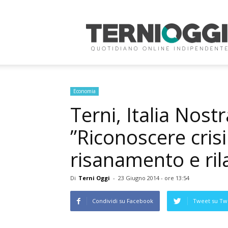
Terni
Oggi
Economia
Terni, Italia Nost
”Riconoscere cris
risanamento e ril
Di
Terni Oggi
-
23 Giugno 2014 - ore 13:54
Condividi su Facebook
Tweet su Twi