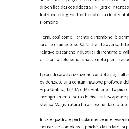
di bonifica dei cosiddetti S.I.N. (siti di intere
fruizione di ingenti fondi pubblici a ciò deput
Piombino).
Terni, così come Taranto e Piombino, è parim
loro- e di un esteso S.I.N. che attraversa tutte 
relative discariche industriali di Pentima e V
circa un secolo sono rimaste nella piena respo
I piani di caratterizzazione condotti negli ulti
evidenziato una contaminazione profonda del 
Arpa Umbria, ISPRA e MinAmbiente. La più rec
incongruamente sotto le discariche- appare per
stessa Magistratura ha acceso un faro a tutela
In tale quadro è particolarmente interessante l
industriale complessa, poiché, da un lato, s