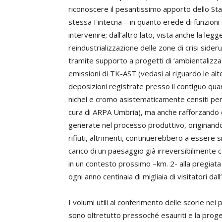
riconoscere il pesantissimo apporto dello Stat
stessa Fintecna – in quanto erede di funzion
intervenire; dall’altro lato, vista anche la leg
reindustrializzazione delle zone di crisi sideru
tramite supporto a progetti di ‘ambientalizz
emissioni di TK-AST (vedasi al riguardo le alt
deposizioni registrate presso il contiguo quarti
nichel e cromo asistematicamente censiti pe
cura di ARPA Umbria), ma anche rafforzando d
generate nel processo produttivo, originando co
rifiuti, altrimenti, continuerebbero a essere s
carico di un paesaggio già irreversibilment
in un contesto prossimo –km. 2- alla pregiata
ogni anno centinaia di migliaia di visitatori dal
I volumi utili al conferimento delle scorie nei 
sono oltretutto pressoché esauriti e la proge