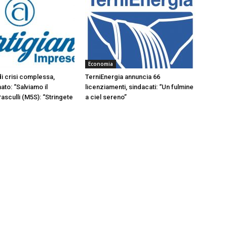
Economia
di crisi complessa,
TerniEnergia annuncia 66
ato: “Salviamo il
licenziamenti, sindacati: “Un fulmine
Pasculli (M5S): “Stringete
a ciel sereno”