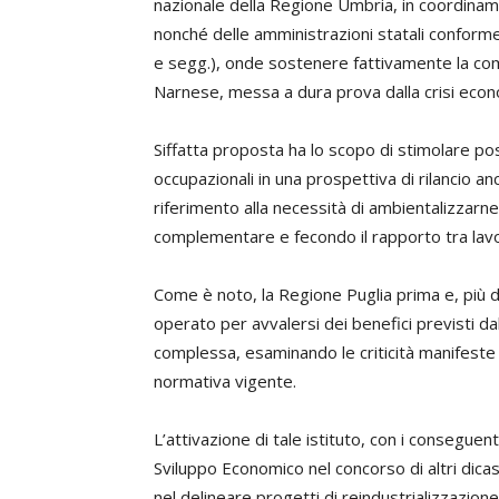
nazionale della Regione Umbria, in coordinament
nonché delle amministrazioni statali conforme
e segg.), onde sostenere fattivamente la com
Narnese, messa a dura prova dalla crisi econo
Siffatta proposta ha lo scopo di stimolare poss
occupazionali in una prospettiva di rilancio an
riferimento alla necessità di ambientalizzarn
complementare e fecondo il rapporto tra lavo
Come è noto, la Regione Puglia prima e, più
operato per avvalersi dei benefici previsti dal 
complessa, esaminando le criticità manifeste es
normativa vigente.
L’attivazione di tale istituto, con i conseguen
Sviluppo Economico nel concorso di altri dicas
nel delineare progetti di reindustrializzazione