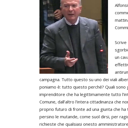
Alfons
commer
mattin
Commis
Scrive
sgorbi
un cav
effetti
antirum
campagna. Tutto questo su uno dei viali alberat
poniamo è: tutto questo perché? Quali sono gli 
imprenditore che ha legittimamente tutto l’
Comune, dall’altro l’intera cittadinanza che no
proprio futuro di fronte ad una giunta che ha t
persino le mutande, come suol dirsi, per ragion
richieste che qualsiasi onesto amministratore 