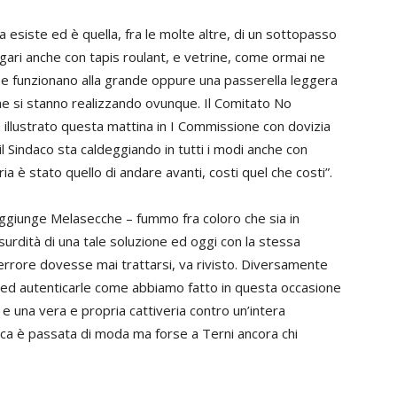
 esiste ed è quella, fra le molte altre, di un sottopasso
gari anche con tapis roulant, e vetrine, come ormai ne
do e funzionano alla grande oppure una passerella leggera
che si stanno realizzando ovunque. Il Comitato No
 illustrato questa mattina in I Commissione con dovizia
e il Sindaco sta caldeggiando in tutti i modi anche con
ria è stato quello di andare avanti, costi quel che costi”.
 aggiunge Melasecche – fummo fra coloro che sia in
urdità di una tale soluzione ed oggi con la stessa
errore dovesse mai trattarsi, va rivisto. Diversamente
 ed autenticarle come abbiamo fatto in questa occasione
 una vera e propria cattiveria contro un’intera
tica è passata di moda ma forse a Terni ancora chi