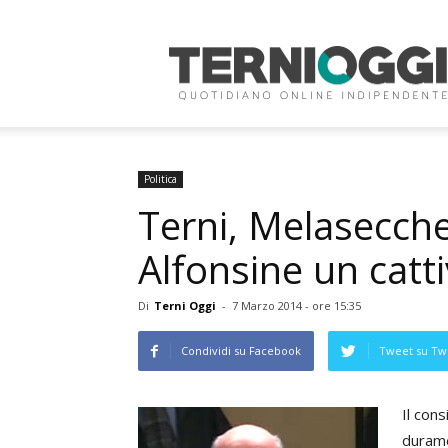
Terni
Oggi
Politica
Terni, Melasecche:
Alfonsine un catti
Di
Terni Oggi
-
7 Marzo 2014 - ore 15:35
Condividi su Facebook
Tweet su Twi
Il con
durame