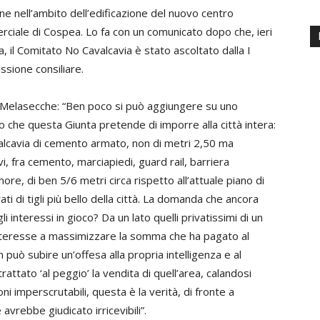
ine nell’ambito dell’edificazione del nuovo centro
ciale di Cospea. Lo fa con un comunicato dopo che, ieri
a, il Comitato No Cavalcavia è stato ascoltato dalla
I
sione consiliare.
 Melasecche: “Ben poco si può aggiungere su uno
o che questa Giunta pretende di imporre alla città intera:
alcavia di cemento armato, non di metri 2,50 ma
vi, fra cemento, marciapiedi, guard rail, barriera
ore, di ben 5/6 metri circa rispetto all’attuale piano di
i di tigli più bello della città. La domanda che ancora
interessi in gioco? Da un lato quelli privatissimi di un
interesse a massimizzare la somma che ha pagato al
n può subire un’offesa alla propria intelligenza e al
rattato ‘al peggio’ la vendita di quell’area, calandosi
i imperscrutabili, questa è la verità, di fronte a
avrebbe giudicato irricevibili”.