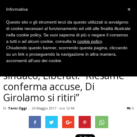
×
Informativa
Questo sito o gli strumenti terzi da questo utilizzati si avvalgono
di cookie necessari al funzionamento ed utili alle finalità illustrate
nella cookie policy. Se vuoi saperne di più o negare il consenso
a tutti o ad alcuni cookie, consulta la
cookie policy
.
Chiudendo questo banner, scorrendo questa pagina, cliccando
Politica
su un link o proseguendo la navigazione in altra maniera,
Terni, revocati domiciliari al
acconsenti all’uso dei cookie.
sindaco, Liberati: “Riesame
conferma accuse, Di
Girolamo si ritiri”
Di
Terni Oggi
-
24 Maggio 2017 - ore 12:44
0