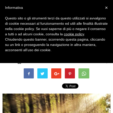
×
Informativa
Questo sito o gli strumenti terzi da questo utilizzati si avvalgono
di cookie necessari al funzionamento ed utili alle finalità illustrate
nella cookie policy. Se vuoi saperne di più o negare il consenso
a tutti o ad alcuni cookie, consulta la
cookie policy
.
Chiudendo questo banner, scorrendo questa pagina, cliccando
Auto e moto
su un link o proseguendo la navigazione in altra maniera,
4008, il nuovo suv Peugeot
acconsenti all’uso dei cookie.
Di
Terni Oggi
-
20 Febbraio 2012 - ore 17:35
0