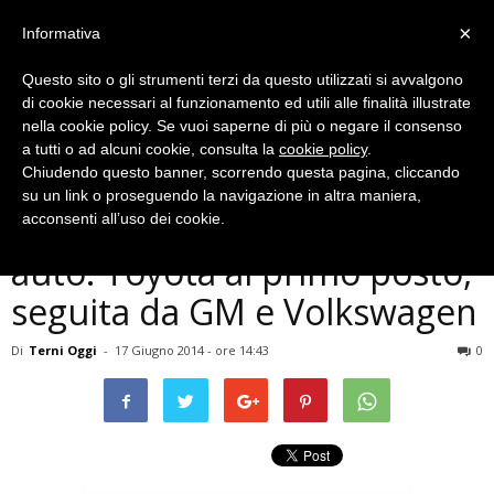
×
Informativa
Questo sito o gli strumenti terzi da questo utilizzati si avvalgono
di cookie necessari al funzionamento ed utili alle finalità illustrate
nella cookie policy. Se vuoi saperne di più o negare il consenso
a tutti o ad alcuni cookie, consulta la
cookie policy
.
Chiudendo questo banner, scorrendo questa pagina, cliccando
Auto e moto
su un link o proseguendo la navigazione in altra maniera,
La top ten dei costruttori di
acconsenti all’uso dei cookie.
auto: Toyota al primo posto,
seguita da GM e Volkswagen
Di
Terni Oggi
-
17 Giugno 2014 - ore 14:43
0