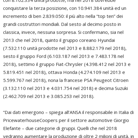
con 8.102.334 unità prodotte, ma nel 2018 dovrebbe
conquistare la terza posizione, con 10.941.384 unità ed un
incremento di ben 2.839.050: il più alto nella “top ten” dei
grandi costruttori mondiali. Dal sesto al decimo posto in
classica, invece, nessuna sorpresa. Si confermano, sia nel
2013 che nel 2018, quinto il gruppo coreano Hyundai
(7.532.110 unità prodotte nel 2013 e 8.882.179 nel 2018),
sesto il gruppo Ford (6.103.187 nel 2013 e 7.483.178 nel
2018), settimo il gruppo Fiat-Chrysler (4.398.412 nel 2013 e
5.819.451 nel 2018), ottava Honda (4.274.109 nel 2013 e
5.599.767 nel 2018), nona la francese PSA Peugeot Citroen
(3.132.110 nel 2013 e 4.031.754 nel 2018) e decima Suzuki
(2.462.709 nel 2013 e 3.085.253 nel 2018).
“Dai dati emergono – spiega all’ANSA il responsabile in Italia di
PricewaterhouseCoopers per il settore automotive Giorgio
Elefante – due categorie di gruppi. Quelli che nel 2018
vedranno aumentare la produzione di oltre 2 milioni di unità, in