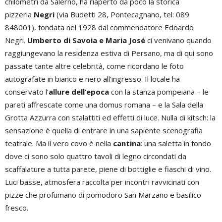
chilometri da Salerno, ha riaperto da poco la storica
pizzeria
Negri
(via Budetti 28, Pontecagnano, tel: 089
848001), fondata nel 1928 dal commendatore Edoardo
Negri.
Umberto di Savoia e Maria José
ci venivano quando
raggiungevano la residenza estiva di Persano, ma di qui sono
passate tante altre celebrità, come ricordano le foto
autografate in bianco e nero all’ingresso. Il locale ha
conservato l’
allure dell’epoca
con la stanza pompeiana – le
pareti affrescate come una domus romana – e la Sala della
Grotta Azzurra con stalattiti ed effetti di luce. Nulla di kitsch: la
sensazione è quella di entrare in una sapiente scenografia
teatrale. Ma il vero covo è nella
cantina
: una saletta in fondo
dove ci sono solo quattro tavoli di legno circondati da
scaffalature a tutta parete, piene di bottiglie e fiaschi di vino.
Luci basse, atmosfera raccolta per incontri ravvicinati con
pizze che profumano di pomodoro San Marzano e basilico
fresco.