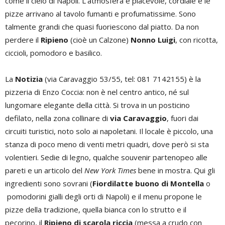
come il cielo di Napoli. L’atmosfera è piacevole, cordiale e le
pizze arrivano al tavolo fumanti e profumatissime. Sono
talmente grandi che quasi fuoriescono dal piatto. Da non
perdere il
Ripieno
(cioè un Calzone)
Nonno Luigi
, con ricotta,
ciccioli, pomodoro e basilico.
La
Notizia
(via Caravaggio 53/55, tel: 081 7142155) è la
pizzeria di Enzo Coccia: non è nel centro antico, né sul
lungomare elegante della città. Si trova in un posticino
defilato, nella zona collinare di
via Caravaggio
, fuori dai
circuiti turistici, noto solo ai napoletani. Il locale è piccolo, una
stanza di poco meno di venti metri quadri, dove però si sta
volentieri. Sedie di legno, qualche souvenir partenopeo alle
pareti e un articolo del
New York Times
bene in mostra. Qui gli
ingredienti sono sovrani (
Fiordilatte buono di Montella
o
pomodorini gialli degli orti di Napoli) e il menu propone le
pizze della tradizione, quella bianca con lo strutto e il
pecorino, il
Ripieno di scarola riccia
(messa a crudo con