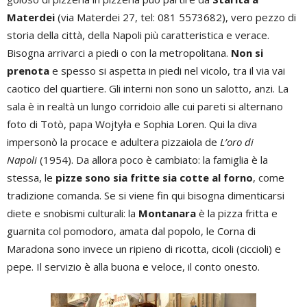
Materdei
(via Materdei 27, tel: 081 5573682), vero pezzo di
storia della città, della Napoli più caratteristica e verace.
Bisogna arrivarci a piedi o con la metropolitana.
Non si
prenota
e spesso si aspetta in piedi nel vicolo, tra il via vai
caotico del quartiere. Gli interni non sono un salotto, anzi. La
sala è in realtà un lungo corridoio alle cui pareti si alternano
foto di Totò, papa Wojtyła e Sophia Loren. Qui la diva
impersonò la procace e adultera pizzaiola de
L’oro di
Napoli
(1954). Da allora poco è cambiato: la famiglia è la
stessa, le
pizze sono sia fritte sia cotte al forno
, come
tradizione comanda. Se si viene fin qui bisogna dimenticarsi
diete e snobismi culturali: la
Montanara
è la pizza fritta e
guarnita col pomodoro, amata dal popolo, le Corna di
Maradona sono invece un ripieno di ricotta, cicoli (ciccioli) e
pepe. Il servizio è alla buona e veloce, il conto onesto.