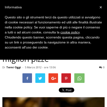
×
Informativa
Questo sito o gli strumenti terzi da questo utilizzati si avvalgono
di cookie necessari al funzionamento ed utili alle finalità illustrate
nella cookie policy. Se vuoi saperne di più o negare il consenso
a tutti o ad alcuni cookie, consulta la
cookie policy
.
Chiudendo questo banner, scorrendo questa pagina, cliccando
Viaggi
su un link o proseguendo la navigazione in altra maniera,
A Napoli per gustare le
acconsenti all’uso dei cookie.
migliori pizze
Di
Terni Oggi
-
5 Marzo 2012 - ore 13:06
0