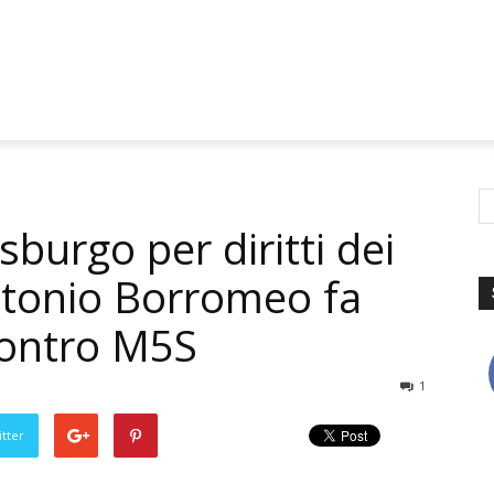
sburgo per diritti dei
ntonio Borromeo fa
contro M5S
1
tter