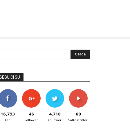
SEGUICI SU
16,793
46
4,718
60
Fan
Follower
Follower
Sottoscrittori