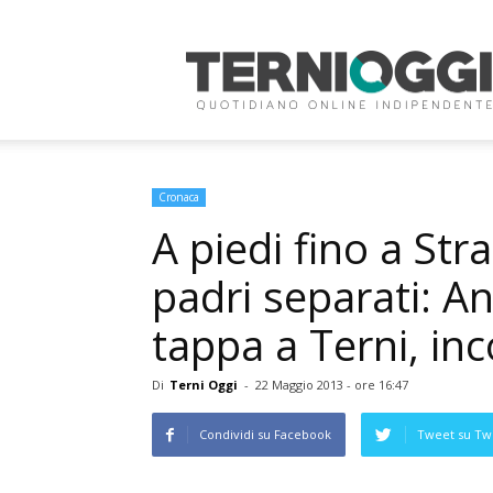
Terni
Oggi
Cronaca
A piedi fino a Stra
padri separati: A
tappa a Terni, in
Di
Terni Oggi
-
22 Maggio 2013 - ore 16:47
Condividi su Facebook
Tweet su Twi