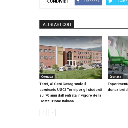
CONDIVIDI
Facebook
Twitte
ALTRI ARTICOLI
Cronaca
Cronaca
Terni, Al Cesi Casagrande il
Esperimento
seminario UGCI Terni per gli studenti
donazioni do
sui 70 anni dall’entrata in vigore della
Costituzione italiana