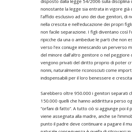
disposto dalla legge 54/2006 sulla disciplina de
nonostante la legge sia entrata in vigore già d
l’affido esclusivo ad uno dei due genitori, di
nella crescita e nell’educazione dei propri figl
non facile separazione. I figli diventano così 
ripicche da una o ambedue le parti che non esi
verso l’ex coniuge innescando un perverso me
del minore dall’altro genitore o nel peggiore de
vengono privati del diritto proprio di poter c
nonni, naturalmente riconosciuti come importan
indispensabili per il loro benessere e crescita
Sarebbero oltre 950.000 i genitori separati c
150.000 quelli che hanno addirittura perso og
“orfani di fatto”. A tutto ciò si aggiunge poi i
viene assegnata alla madre, anche se l’immobi
punto il padre deve continuare a pagare il mu
naturale conseguenza è quella di ritrovarsi in