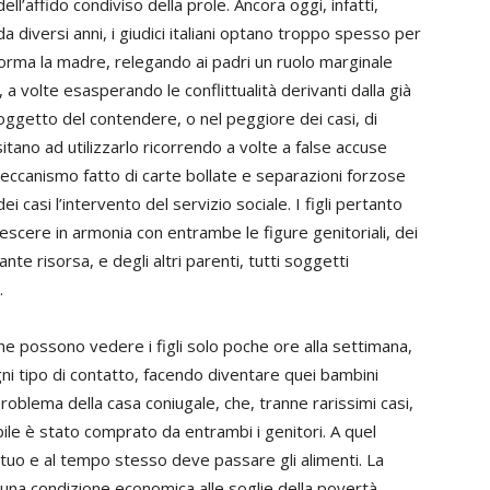
ll’affido condiviso della prole. Ancora oggi, infatti,
a diversi anni, i giudici italiani optano troppo spesso per
 norma la madre, relegando ai padri un ruolo marginale
i, a volte esasperando le conflittualità derivanti dalla già
l’oggetto del contendere, o nel peggiore dei casi, di
tano ad utilizzarlo ricorrendo a volte a false accuse
ccanismo fatto di carte bollate e separazioni forzose
i casi l’intervento del servizio sociale. I figli pertanto
rescere in armonia con entrambe le figure genitoriali, dei
te risorsa, e degli altri parenti, tutti soggetti
.
he possono vedere i figli solo poche ore alla settimana,
ni tipo di contatto, facendo diventare quei bambini
l problema della casa coniugale, che, tranne rarissimi casi,
le è stato comprato da entrambi i genitori. A quel
tuo e al tempo stesso deve passare gli alimenti. La
 una condizione economica alle soglie della povertà.