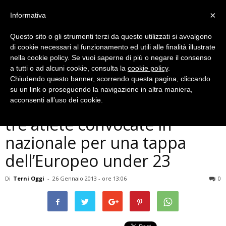
×
Informativa
Questo sito o gli strumenti terzi da questo utilizzati si avvalgono
di cookie necessari al funzionamento ed utili alle finalità illustrate
nella cookie policy. Se vuoi saperne di più o negare il consenso
a tutti o ad alcuni cookie, consulta la
cookie policy
.
Chiudendo questo banner, scorrendo questa pagina, cliccando
Cronaca
su un link o proseguendo la navigazione in altra maniera,
Accademia Scherma Terni:
acconsenti all’uso dei cookie.
tre atlete convocate in
nazionale per una tappa
dell’Europeo under 23
Di
Terni Oggi
-
26 Gennaio 2013 - ore 13:06
0