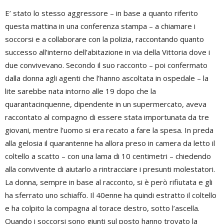
E’ stato lo stesso aggressore – in base a quanto riferito
questa mattina in una conferenza stampa – a chiamare i
soccorsi e a collaborare con la polizia, raccontando quanto
successo all’interno dell’abitazione in via della Vittoria dove i
due convivevano. Secondo il suo racconto – poi confermato
dalla donna agli agenti che l’hanno ascoltata in ospedale – la
lite sarebbe nata intorno alle 19 dopo che la
quarantacinquenne, dipendente in un supermercato, aveva
raccontato al compagno di essere stata importunata da tre
giovani, mentre l’uomo si era recato a fare la spesa. In preda
alla gelosia il quarantenne ha allora preso in camera da letto il
coltello a scatto – con una lama di 10 centimetri – chiedendo
alla convivente di aiutarlo a rintracciare i presunti molestatori.
La donna, sempre in base al racconto, si è però rifiutata e gli
ha sferrato uno schiaffo. Il 40enne ha quindi estratto il coltello
e ha colpito la compagna al torace destro, sotto l’ascella.
Quando i soccorsi sono giunti sul posto hanno trovato la