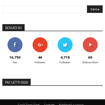
SEGUICI SU
16,793
46
4,718
60
Fan
Follower
Follower
Sottoscrittori
PIU' LETTI OGGI
Cos’è Terni Oggi
Contatti
Pubblicità e servizi