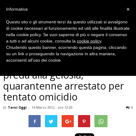
×
Informativa
Questo sito o gli strumenti terzi da questo utilizzati si avvalgono
di cookie necessari al funzionamento ed utili alle finalità illustrate
nella cookie policy. Se vuoi saperne di più o negare il consenso
a tutti o ad alcuni cookie, consulta la
cookie policy
.
Chiudendo questo banner, scorrendo questa pagina, cliccando
Cronaca
su un link o proseguendo la navigazione in altra maniera,
Accoltella la compagna in
acconsenti all’uso dei cookie.
preda alla gelosia,
quarantenne arrestato per
tentato omicidio
Di
Terni Oggi
-
16 Marzo 2012 - ore 13:20
0