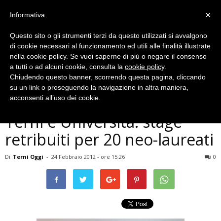
×
Informativa
Questo sito o gli strumenti terzi da questo utilizzati si avvalgono
di cookie necessari al funzionamento ed utili alle finalità illustrate
nella cookie policy. Se vuoi saperne di più o negare il consenso
a tutti o ad alcuni cookie, consulta la
cookie policy
.
Chiudendo questo banner, scorrendo questa pagina, cliccando
Economia
su un link o proseguendo la navigazione in altra maniera,
Accordo tra Provincia di
acconsenti all’uso dei cookie.
Terni e Università: stage
retribuiti per 20 neo-laureati
Di
Terni Oggi
-
24 Febbraio 2012 - ore 15:26
0