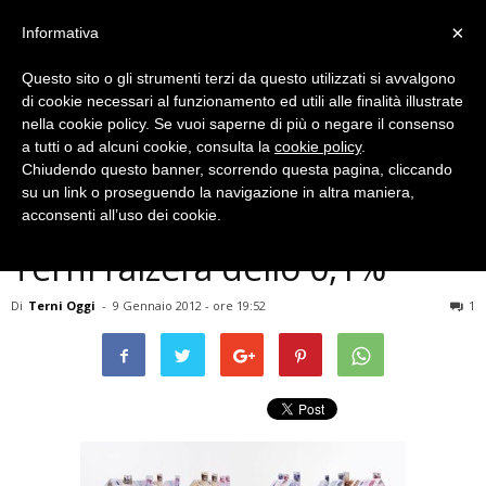
×
Informativa
Questo sito o gli strumenti terzi da questo utilizzati si avvalgono
di cookie necessari al funzionamento ed utili alle finalità illustrate
nella cookie policy. Se vuoi saperne di più o negare il consenso
a tutti o ad alcuni cookie, consulta la
cookie policy
.
Chiudendo questo banner, scorrendo questa pagina, cliccando
Economia
su un link o proseguendo la navigazione in altra maniera,
Aliquote Imu in Umbria,
acconsenti all’uso dei cookie.
Terni l’alzerà dello 0,1%
Di
Terni Oggi
-
9 Gennaio 2012 - ore 19:52
1