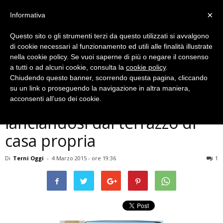
×
Informativa
Questo sito o gli strumenti terzi da questo utilizzati si avvalgono
di cookie necessari al funzionamento ed utili alle finalità illustrate
nella cookie policy. Se vuoi saperne di più o negare il consenso
a tutti o ad alcuni cookie, consulta la
cookie policy
.
Chiudendo questo banner, scorrendo questa pagina, cliccando
Cronaca
su un link o proseguendo la navigazione in altra maniera,
Amelia, donna si suicida
acconsenti all’uso dei cookie.
lanciandosi dal terrazzo di
casa propria
Di
Terni Oggi
-
4 Marzo 2015 - ore 19:36
1