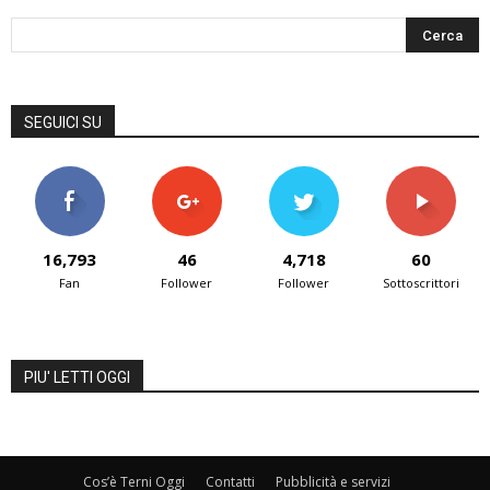
SEGUICI SU
16,793
46
4,718
60
Fan
Follower
Follower
Sottoscrittori
PIU' LETTI OGGI
Cos’è Terni Oggi
Contatti
Pubblicità e servizi