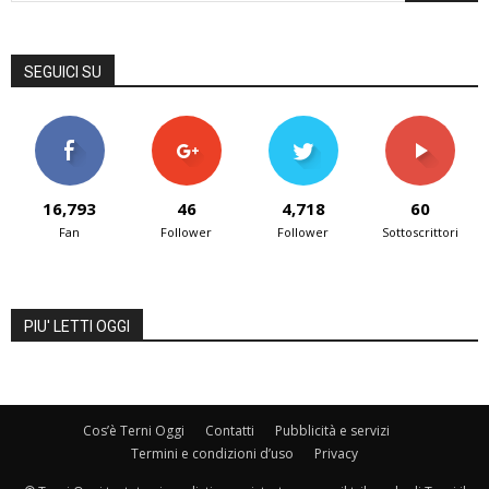
SEGUICI SU
16,793
46
4,718
60
Fan
Follower
Follower
Sottoscrittori
PIU' LETTI OGGI
Cos’è Terni Oggi
Contatti
Pubblicità e servizi
Termini e condizioni d’uso
Privacy