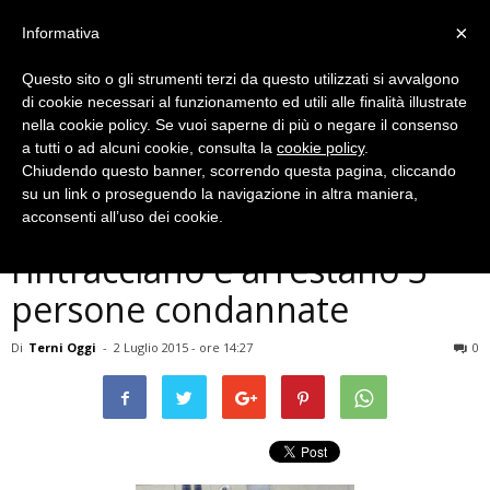
×
Informativa
Questo sito o gli strumenti terzi da questo utilizzati si avvalgono
di cookie necessari al funzionamento ed utili alle finalità illustrate
nella cookie policy. Se vuoi saperne di più o negare il consenso
a tutti o ad alcuni cookie, consulta la
cookie policy
.
Chiudendo questo banner, scorrendo questa pagina, cliccando
Cronaca
su un link o proseguendo la navigazione in altra maniera,
Amelia e Narni, carabinieri
acconsenti all’uso dei cookie.
rintracciano e arrestano 3
persone condannate
Di
Terni Oggi
-
2 Luglio 2015 - ore 14:27
0