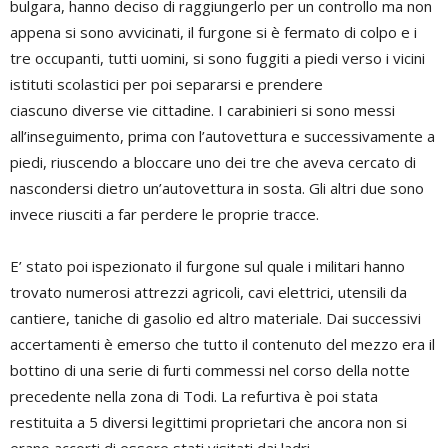
bulgara, hanno deciso di raggiungerlo per un controllo ma non
appena si sono avvicinati, il furgone si è fermato di colpo e i
tre occupanti, tutti uomini, si sono fuggiti a piedi verso i vicini
istituti scolastici per poi separarsi e prendere
ciascuno diverse vie cittadine. I carabinieri si sono messi
all’inseguimento, prima con l’autovettura e successivamente a
piedi, riuscendo a bloccare uno dei tre che aveva cercato di
nascondersi dietro un’autovettura in sosta. Gli altri due sono
invece riusciti a far perdere le proprie tracce.
E’ stato poi ispezionato il furgone sul quale i militari hanno
trovato numerosi attrezzi agricoli, cavi elettrici, utensili da
cantiere, taniche di gasolio ed altro materiale. Dai successivi
accertamenti è emerso che tutto il contenuto del mezzo era il
bottino di una serie di furti commessi nel corso della notte
precedente nella zona di Todi. La refurtiva è poi stata
restituita a 5 diversi legittimi proprietari che ancora non si
erano accorti di essere stati visitati dai ladri.