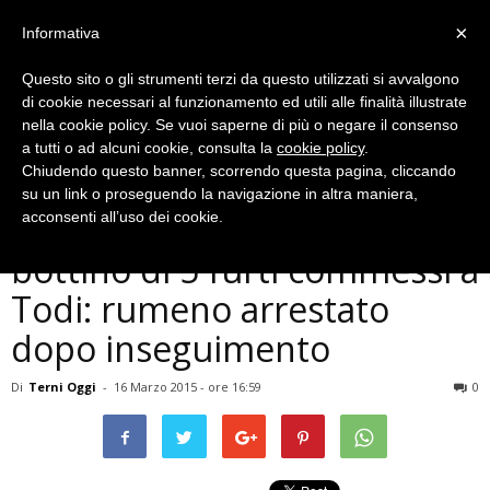
×
Informativa
Questo sito o gli strumenti terzi da questo utilizzati si avvalgono
di cookie necessari al funzionamento ed utili alle finalità illustrate
nella cookie policy. Se vuoi saperne di più o negare il consenso
a tutti o ad alcuni cookie, consulta la
cookie policy
.
Chiudendo questo banner, scorrendo questa pagina, cliccando
Cronaca
su un link o proseguendo la navigazione in altra maniera,
Amelia, in un furgone il
acconsenti all’uso dei cookie.
bottino di 5 furti commessi a
Todi: rumeno arrestato
dopo inseguimento
Di
Terni Oggi
-
16 Marzo 2015 - ore 16:59
0