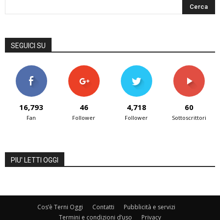
SEGUICI SU
16,793
46
4,718
60
Fan
Follower
Follower
Sottoscrittori
PIU' LETTI OGGI
Cos’è Terni Oggi
Contatti
Pubblicità e servizi
Termini e condizioni d’uso
Privacy