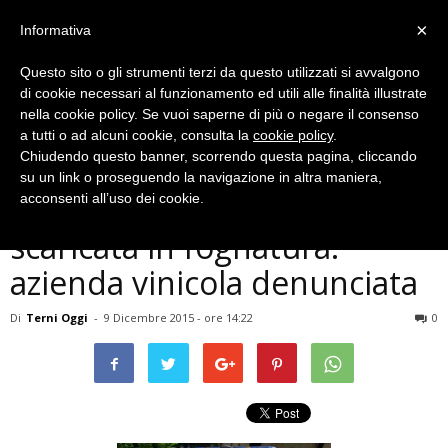
×
Informativa
Questo sito o gli strumenti terzi da questo utilizzati si avvalgono
di cookie necessari al funzionamento ed utili alle finalità illustrate
nella cookie policy. Se vuoi saperne di più o negare il consenso
a tutti o ad alcuni cookie, consulta la
cookie policy
.
Chiudendo questo banner, scorrendo questa pagina, cliccando
Cronaca
su un link o proseguendo la navigazione in altra maniera,
Amelia, reflui industriali
acconsenti all’uso dei cookie.
scaricata in fognatura:
azienda vinicola denunciata
Di
Terni Oggi
-
9 Dicembre 2015 - ore 14:22
0