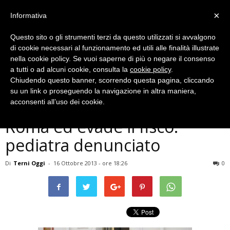
×
Informativa
Questo sito o gli strumenti terzi da questo utilizzati si avvalgono
di cookie necessari al funzionamento ed utili alle finalità illustrate
nella cookie policy. Se vuoi saperne di più o negare il consenso
a tutti o ad alcuni cookie, consulta la
cookie policy
.
Chiudendo questo banner, scorrendo questa pagina, cliccando
Cronaca
su un link o proseguendo la navigazione in altra maniera,
Amelia, truffa un ospedale di
acconsenti all’uso dei cookie.
Roma ed evade il fisco:
pediatra denunciato
Di
Terni Oggi
-
16 Ottobre 2013 - ore 18:26
0