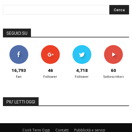
SEGUICI SU
16,793
46
4,718
60
Fan
Follower
Follower
Sottoscrittori
PIU' LETTI OGGI
Cos’è Terni Oggi
Contatti
Pubblicità e servizi