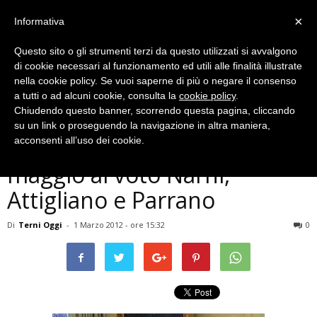
×
Informativa
Questo sito o gli strumenti terzi da questo utilizzati si avvalgono
di cookie necessari al funzionamento ed utili alle finalità illustrate
nella cookie policy. Se vuoi saperne di più o negare il consenso
a tutti o ad alcuni cookie, consulta la
cookie policy
.
Chiudendo questo banner, scorrendo questa pagina, cliccando
Politica
su un link o proseguendo la navigazione in altra maniera,
Amministrative: il 6 e 7
acconsenti all’uso dei cookie.
maggio al voto Narni,
Attigliano e Parrano
Di
Terni Oggi
-
1 Marzo 2012 - ore 15:32
0