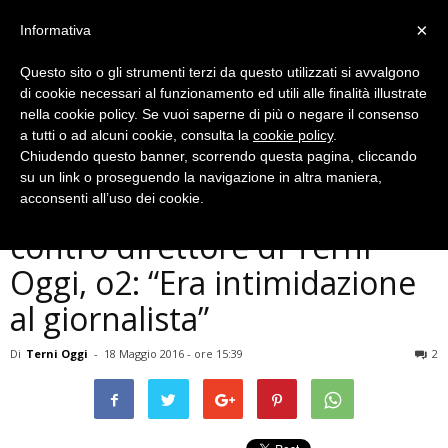
×
Informativa
Questo sito o gli strumenti terzi da questo utilizzati si avvalgono
di cookie necessari al funzionamento ed utili alle finalità illustrate
nella cookie policy. Se vuoi saperne di più o negare il consenso
a tutti o ad alcuni cookie, consulta la
cookie policy
.
Chiudendo questo banner, scorrendo questa pagina, cliccando
Cronaca
su un link o proseguendo la navigazione in altra maniera,
Archiviata querela di Corsi
acconsenti all’uso dei cookie.
contro direttore di Terni
Oggi, o2: “Era intimidazione
al giornalista”
Di
Terni Oggi
-
18 Maggio 2016 - ore 15:39
2