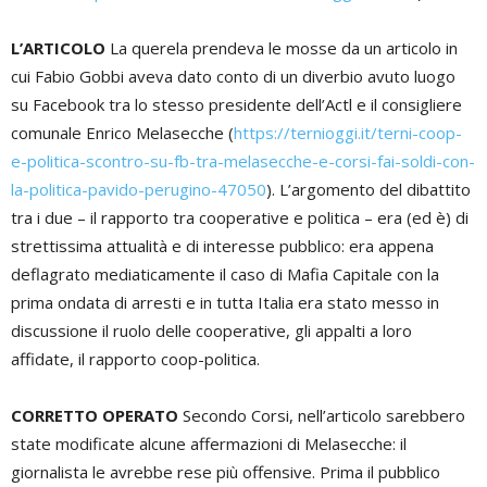
L’ARTICOLO
La querela prendeva le mosse da un articolo in
cui Fabio Gobbi aveva dato conto di un diverbio avuto luogo
su Facebook tra lo stesso presidente dell’Actl e il consigliere
comunale Enrico Melasecche (
https://ternioggi.it/terni-coop-
e-politica-scontro-su-fb-tra-melasecche-e-corsi-fai-soldi-con-
la-politica-pavido-perugino-47050
). L’argomento del dibattito
tra i due – il rapporto tra cooperative e politica – era (ed è) di
strettissima attualità e di interesse pubblico: era appena
deflagrato mediaticamente il caso di Mafia Capitale con la
prima ondata di arresti e in tutta Italia era stato messo in
discussione il ruolo delle cooperative, gli appalti a loro
affidate, il rapporto coop-politica.
CORRETTO OPERATO
Secondo Corsi, nell’articolo sarebbero
state modificate alcune affermazioni di Melasecche: il
giornalista le avrebbe rese più offensive. Prima il pubblico