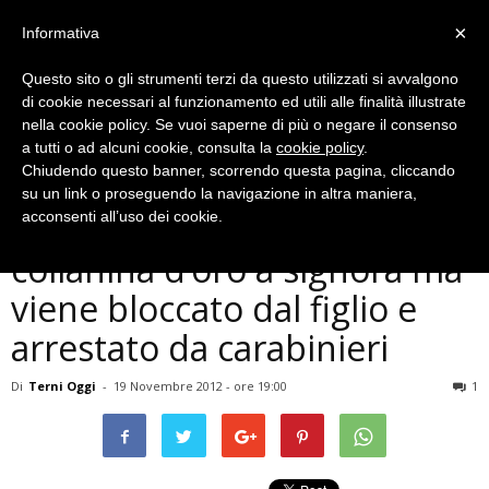
×
Informativa
Questo sito o gli strumenti terzi da questo utilizzati si avvalgono
di cookie necessari al funzionamento ed utili alle finalità illustrate
nella cookie policy. Se vuoi saperne di più o negare il consenso
a tutti o ad alcuni cookie, consulta la
cookie policy
.
Chiudendo questo banner, scorrendo questa pagina, cliccando
Cronaca
su un link o proseguendo la navigazione in altra maniera,
Arrone: rumeno strappa
acconsenti all’uso dei cookie.
collanina d’oro a signora ma
viene bloccato dal figlio e
arrestato da carabinieri
Di
Terni Oggi
-
19 Novembre 2012 - ore 19:00
1