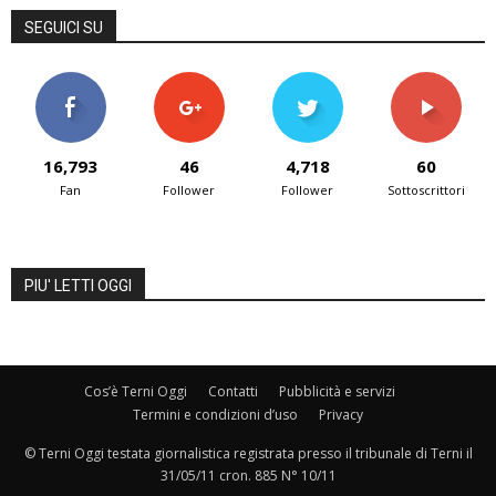
SEGUICI SU
16,793
46
4,718
60
Fan
Follower
Follower
Sottoscrittori
PIU' LETTI OGGI
Cos’è Terni Oggi
Contatti
Pubblicità e servizi
Termini e condizioni d’uso
Privacy
© Terni Oggi testata giornalistica registrata presso il tribunale di Terni il
31/05/11 cron. 885 N° 10/11