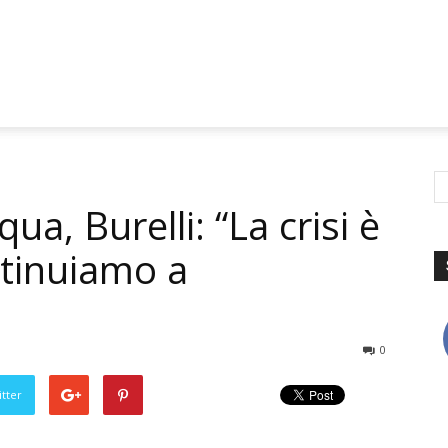
ua, Burelli: “La crisi è
ntinuiamo a
0
tter