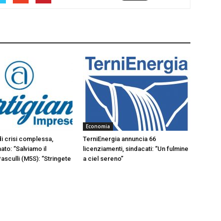
Economia
di crisi complessa,
TerniEnergia annuncia 66
ato: “Salviamo il
licenziamenti, sindacati: “Un fulmine
Pasculli (M5S): “Stringete
a ciel sereno”