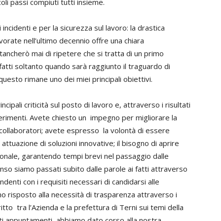
oli passi compiuti tutti insieme.
incidenti e per la sicurezza sul lavoro: la drastica
lavorate nell’ultimo decennio offre una chiara
ancherò mai di ripetere che si tratta di un primo
atti soltanto quando sarà raggiunto il traguardo di
E questo rimane uno dei miei principali obiettivi.
cipali criticità sul posto di lavoro e, attraverso i risultati
gerimenti. Avete chiesto un impegno per migliorare la
ollaboratori; avete espresso la volontà di essere
attuazione di soluzioni innovative; il bisogno di aprire
ionale, garantendo tempi brevi nel passaggio dalle
nso siamo passati subito dalle parole ai fatti attraverso
ndenti con i requisiti necessari di candidarsi alle
mo risposto alla necessità di trasparenza attraverso i
itto tra l’Azienda e la prefettura di Terni sui temi della
esti appuntamenti, abbiamo dato corso alla nostra