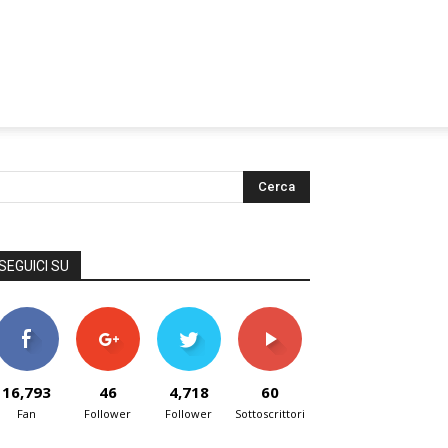
SEGUICI SU
16,793
46
4,718
60
Fan
Follower
Follower
Sottoscrittori