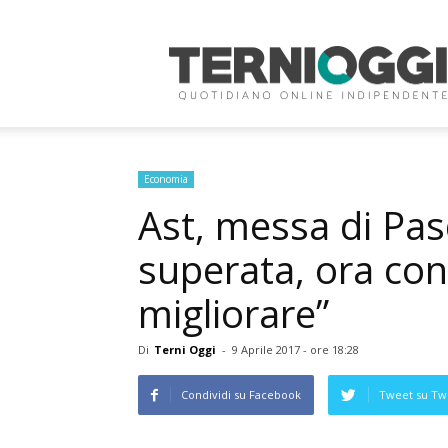
Terni
Oggi
Economia
Ast, messa di Pasq
superata, ora co
migliorare”
Di
Terni Oggi
-
9 Aprile 2017 - ore 18:28
Condividi su Facebook
Tweet su Twi