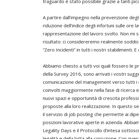
traguardo è stato possibile grazie a tanti picc
A partire dall’impegno nella prevenzione degli 
riduzione dell’indice degli infortuni sulle ore 
rappresentazione del lavoro svolto. Non mi st
risultato: ci considereremo realmente soddisf
“Zero Incidenti” in tutti i nostri stabilimenti. 
Abbiamo chiesto a tutti voi quali fossero le prin
della Survey 2016, sono arrivati i vostri sug
comunicazione del management verso tutti i c
coinvolti maggiormente nella fase di ricerca e 
nuovi spazi e opportunità di crescita profess
proposte alla loro realizzazione. In questo se
il servizio di job posting che permette ai dipe
posizioni lavorative aperte in azienda. Abbia
Legality Days e il Protocollo d’intesa sottoscr
legalità e della lotta alla corruzione. Con qu