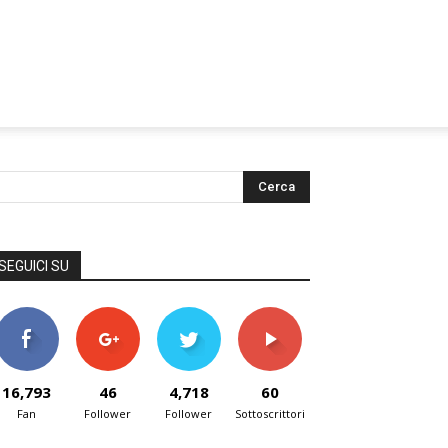
SEGUICI SU
16,793
46
4,718
60
Fan
Follower
Follower
Sottoscrittori