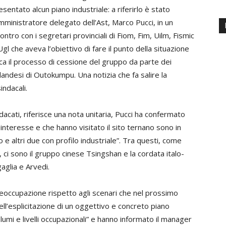
esentato alcun piano industriale: a riferirlo è stato
amministratore delegato dell’Ast, Marco Pucci, in un
contro con i segretari provinciali di Fiom, Fim, Uilm, Fismic
Ugl che aveva l’obiettivo di fare il punto della situazione
rca il processo di cessione del gruppo da parte dei
nlandesi di Outokumpu. Una notizia che fa salire la
ndacali.
ndacati, riferisce una nota unitaria, Pucci ha confermato
interesse e che hanno visitato il sito ternano sono in
o e altri due con profilo industriale”. Tra questi, come
, ci sono il gruppo cinese Tsingshan e la cordata italo-
glia e Arvedi.
reoccupazione rispetto agli scenari che nel prossimo
l’esplicitazione di un oggettivo e concreto piano
lumi e livelli occupazionali” e hanno informato il manager