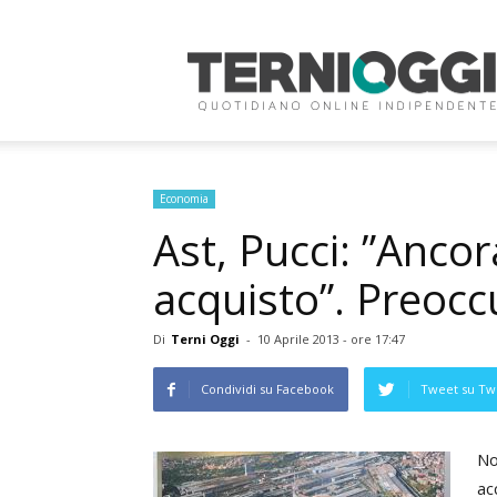
Terni
Oggi
Economia
Ast, Pucci: ”Anco
acquisto”. Preocc
Di
Terni Oggi
-
10 Aprile 2013 - ore 17:47
Condividi su Facebook
Tweet su Twi
No
ac