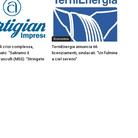
Economia
di crisi complessa,
TerniEnergia annuncia 66
ato: “Salviamo il
licenziamenti, sindacati: “Un fulmine
Pasculli (M5S): “Stringete
a ciel sereno”