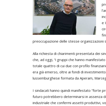
pr
l’
in
e 
ci
fi
preoccupazione delle stesse organizzazioni si
Alla richiesta di chiarimenti presentata dei si
che, ad oggi, “i gruppi che hanno manifestato 
totale quattro di cui due con profilo finanziari
era già emerso, oltre ai fondi di investimento
lussemburghese formata da Aperam, Marcega
I sindacati hanno quindi manifestato “forte p
futuro potrebbero determinarsi in assenza del
industriale che confermi assetti produttivi, vo