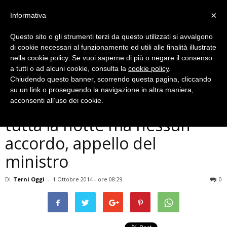
×
Informativa
Questo sito o gli strumenti terzi da questo utilizzati si avvalgono
di cookie necessari al funzionamento ed utili alle finalità illustrate
nella cookie policy. Se vuoi saperne di più o negare il consenso
a tutti o ad alcuni cookie, consulta la
cookie policy
.
Chiudendo questo banner, scorrendo questa pagina, cliccando
Economia
su un link o proseguendo la navigazione in altra maniera,
Ast, trattativa al Mise per
acconsenti all’uso dei cookie.
tutta la notte ma nessun
accordo, appello del
ministro
Di
Terni Oggi
-
1 Ottobre 2014 - ore 08:29
0