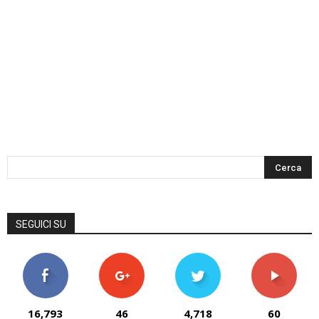
SEGUICI SU
16,793
46
4,718
60