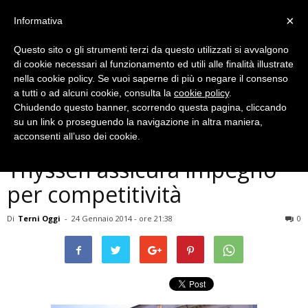
×
Informativa
Questo sito o gli strumenti terzi da questo utilizzati si avvalgono
di cookie necessari al funzionamento ed utili alle finalità illustrate
nella cookie policy. Se vuoi saperne di più o negare il consenso
a tutti o ad alcuni cookie, consulta la
cookie policy
.
Chiudendo questo banner, scorrendo questa pagina, cliccando
Economia
su un link o proseguendo la navigazione in altra maniera,
Ast, incontro a Palazzo Chigi,
acconsenti all’uso dei cookie.
Thyssen assicura impegno
per competitività
Di
Terni Oggi
-
24 Gennaio 2014 - ore 21:38
0