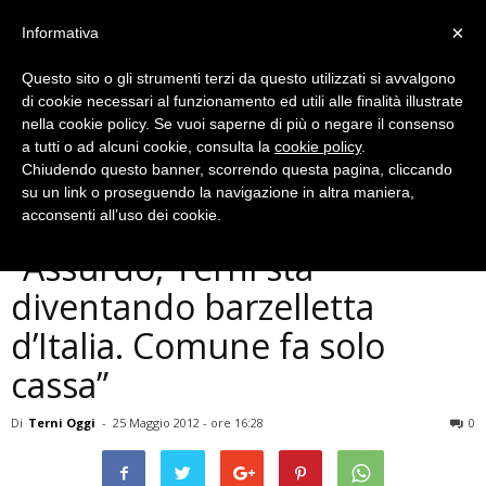
×
Informativa
Questo sito o gli strumenti terzi da questo utilizzati si avvalgono
di cookie necessari al funzionamento ed utili alle finalità illustrate
nella cookie policy. Se vuoi saperne di più o negare il consenso
a tutti o ad alcuni cookie, consulta la
cookie policy
.
Chiudendo questo banner, scorrendo questa pagina, cliccando
Cronaca
su un link o proseguendo la navigazione in altra maniera,
Autovelox, Aci su multe:
acconsenti all’uso dei cookie.
”Assurdo, Terni sta
diventando barzelletta
d’Italia. Comune fa solo
cassa”
Di
Terni Oggi
-
25 Maggio 2012 - ore 16:28
0