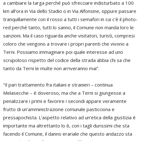
a cambiare la targa perché può sfrecciare indisturbato a 100
km all’ora in Via dello Stadio o in Via Alfonsine, oppure passare
tranquillamente con il rosso a tutti i semafori in cui c‘è il photo-
red perché tanto, tutti lo sanno, il Comune non manda loro le
sanzioni. Ma il caso riguarda anche visitatori, turisti, compresi
coloro che vengono a trovare i propri parenti che vivono a
Terni. Possiamo immaginare poi quale interesse ad uno
scrupoloso rispetto del codice della strada abbia chi sa che
tanto da Terni le multe non arriveranno mai”.
“Il pari trattamento fra italiani e stranieri – continua
Melasecche – è doveroso, ma che a Terni si giungesse a
penalizzare i primi e favorire i secondi appare veramente
frutto di un’amministrazione comunale pasticciona e
pressapochista. L’aspetto relativo ad un’etica della giustizia è
importante ma altrettanto lo è, con i tagli durissimi che sta
facendo il Comune, il danno erariale che questo andazzo sta