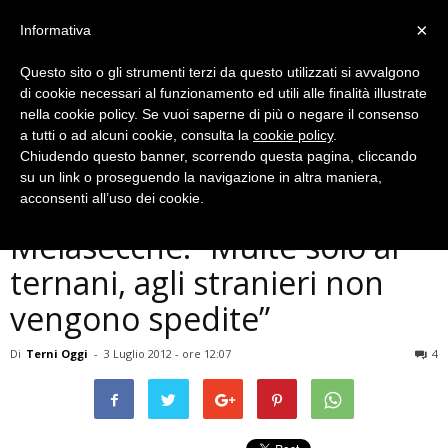
×
Informativa
Questo sito o gli strumenti terzi da questo utilizzati si avvalgono
di cookie necessari al funzionamento ed utili alle finalità illustrate
nella cookie policy. Se vuoi saperne di più o negare il consenso
a tutti o ad alcuni cookie, consulta la
cookie policy
.
Chiudendo questo banner, scorrendo questa pagina, cliccando
Cronaca
su un link o proseguendo la navigazione in altra maniera,
Autovelox e photo-red,
acconsenti all’uso dei cookie.
Melasecche: ”Multe solo ai
ternani, agli stranieri non
vengono spedite”
Di
Terni Oggi
-
3 Luglio 2012 - ore 12:07
4