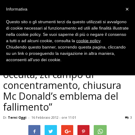
×
Informativa
Questo sito o gli strumenti terzi da questo utilizzati si avvalgono
di cookie necessari al funzionamento ed utili alle finalità illustrate
nella cookie policy. Se vuoi saperne di più o negare il consenso
a tutti o ad alcuni cookie, consulta la
cookie policy
.
Chiudendo questo banner, scorrendo questa pagina, cliccando
Politica
su un link o proseguendo la navigazione in altra maniera,
Bartoli: ”Autovelox tassa
acconsenti all’uso dei cookie.
occulta, ztl campo di
concentramento, chiusura
Mc Donald’s emblema del
fallimento”
Di
Terni Oggi
-
16 Febbraio 2012 - ore 11:01
3