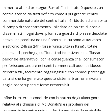
In merito alla ztl prosegue Bartoli: “Il risultato è questo , un
centro storico da tutti definito come il più grande centro
commerciale naturale del centro Italia , è ridotto ad una sorta
di campo di concentramento , blindato da paletti di acciaio
disseminati in ogni dove, pilomat a guardia di piazze desolate
senza una panchina ne una fioriera , in cui sono attivi varchi
elettronici 24h su 24h (forse l’unica città in Italia) , totale
assenza di parcheggi sufficienti ad incentivare un afflusso
pedonale alternativo , con la conseguenza che i consumatori
preferiscono andare nei centri commerciali posti a ridosso
dell’area ztl , facilmente raggiungibili e con comodi parcheggi.
La crisi che ha generato questo sistema è ormai arrivata a
soglie preoccupanti e forse irreversibili”.
Infine la lettera si conclude con la notizia degli ultimi giorni
relativa alla chiusura di Mc Donald’s e i problemi del
commercio in centro spiegando: “La notizia della probabile