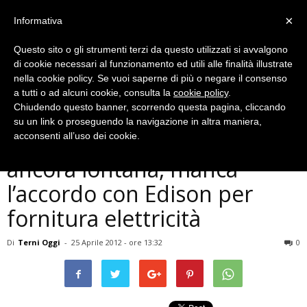
×
Informativa
Questo sito o gli strumenti terzi da questo utilizzati si avvalgono
di cookie necessari al funzionamento ed utili alle finalità illustrate
nella cookie policy. Se vuoi saperne di più o negare il consenso
a tutti o ad alcuni cookie, consulta la
cookie policy
.
Chiudendo questo banner, scorrendo questa pagina, cliccando
Economia
su un link o proseguendo la navigazione in altra maniera,
Basell-Novamont, soluzione
acconsenti all’uso dei cookie.
ancora lontana, manca
l’accordo con Edison per
fornitura elettricità
Di
Terni Oggi
-
25 Aprile 2012 - ore 13:32
0