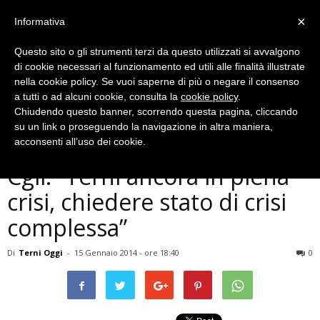
×
Informativa
Questo sito o gli strumenti terzi da questo utilizzati si avvalgono
di cookie necessari al funzionamento ed utili alle finalità illustrate
nella cookie policy. Se vuoi saperne di più o negare il consenso
a tutti o ad alcuni cookie, consulta la
cookie policy
.
Chiudendo questo banner, scorrendo questa pagina, cliccando
Economia
su un link o proseguendo la navigazione in altra maniera,
Bilancio e proposte della
acconsenti all’uso dei cookie.
Cgil: ”Terni ancora in piena
crisi, chiedere stato di crisi
complessa”
Di
Terni Oggi
-
15 Gennaio 2014 - ore 18:40
0