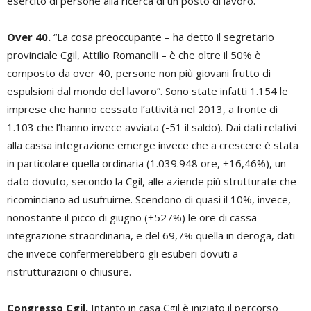
esercito di persone alla ricerca di un posto di lavoro.
Over 40.
“La cosa preoccupante – ha detto il segretario
provinciale Cgil, Attilio Romanelli – è che oltre il 50% è
composto da over 40, persone non più giovani frutto di
espulsioni dal mondo del lavoro”. Sono state infatti 1.154 le
imprese che hanno cessato l’attività nel 2013, a fronte di
1.103 che l’hanno invece avviata (-51 il saldo). Dai dati relativi
alla cassa integrazione emerge invece che a crescere è stata
in particolare quella ordinaria (1.039.948 ore, +16,46%), un
dato dovuto, secondo la Cgil, alle aziende più strutturate che
ricominciano ad usufruirne. Scendono di quasi il 10%, invece,
nonostante il picco di giugno (+527%) le ore di cassa
integrazione straordinaria, e del 69,7% quella in deroga, dati
che invece confermerebbero gli esuberi dovuti a
ristrutturazioni o chiusure.
Congresso Cgil.
Intanto in casa Cgil è iniziato il percorso