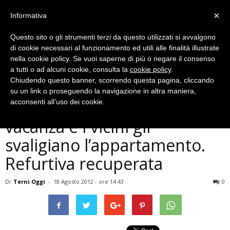
×
Informativa
Questo sito o gli strumenti terzi da questo utilizzati si avvalgono
di cookie necessari al funzionamento ed utili alle finalità illustrate
nella cookie policy. Se vuoi saperne di più o negare il consenso
a tutti o ad alcuni cookie, consulta la
cookie policy
.
Chiudendo questo banner, scorrendo questa pagina, cliccando
Cronaca
su un link o proseguendo la navigazione in altra maniera,
Borgo Bovio: famiglia va in
acconsenti all’uso dei cookie.
vacanza e i vicini gli
svaligiano l’appartamento.
Refurtiva recuperata
Di
Terni Oggi
-
18 Agosto 2012 - ore 14:43
0