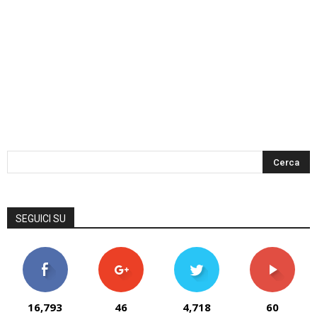
SEGUICI SU
16,793
46
4,718
60