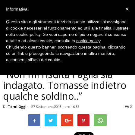
×
Informativa
Questo sito o gli strumenti terzi da questo utilizzati si avvalgono
di cookie necessari al funzionamento ed utili alle finalità illustrate
nella cookie policy. Se vuoi saperne di più o negare il consenso
a tutti o ad alcuni cookie, consulta la
cookie policy
.
Chiudendo questo banner, scorrendo questa pagina, cliccando
Cronaca
su un link o proseguendo la navigazione in altra maniera,
Buco Diocesi Terni, Vecchi:
acconsenti all’uso dei cookie.
”Non mi risulta Paglia sia
indagato. Tornasse indietro
qualche soldino..”
Di
Terni Oggi
-
27 Settembre 2013 - ore 16:55
2