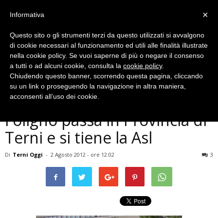
×
Informativa
Questo sito o gli strumenti terzi da questo utilizzati si avvalgono
di cookie necessari al funzionamento ed utili alle finalità illustrate
nella cookie policy. Se vuoi saperne di più o negare il consenso
a tutti o ad alcuni cookie, consulta la
cookie policy
.
Chiudendo questo banner, scorrendo questa pagina, cliccando
Politica
su un link o proseguendo la navigazione in altra maniera,
Cal al lavoro, prima ipotesi:
acconsenti all’uso dei cookie.
Foligno passa in Provincia di
Terni e si tiene la Asl
Di
Terni Oggi
-
2 Agosto 2012 - ore 12:02
3