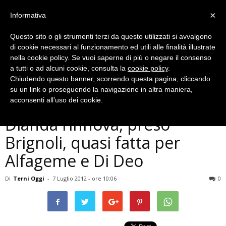
×
Informativa
Questo sito o gli strumenti terzi da questo utilizzati si avvalgono
di cookie necessari al funzionamento ed utili alle finalità illustrate
nella cookie policy. Se vuoi saperne di più o negare il consenso
a tutti o ad alcuni cookie, consulta la
cookie policy
.
Chiudendo questo banner, scorrendo questa pagina, cliccando
Ternana
su un link o proseguendo la navigazione in altra maniera,
Calciomercato Ternana:
acconsenti all’uso dei cookie.
Dianda rinnova, preso
Brignoli, quasi fatta per
Alfageme e Di Deo
Di
Terni Oggi
-
7 Luglio 2012 - ore 10:06
0