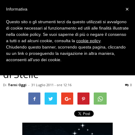
×
Informativa
Questo sito o gli strumenti terzi da questo utilizzati si avvalgono
di cookie necessari al funzionamento ed utili alle finalità illustrate
nella cookie policy. Se vuoi saperne di più o negare il consenso
a tutti o ad alcuni cookie, consulta la
cookie policy
.
Chiudendo questo banner, scorrendo questa pagina, cliccando
Eventi Archiviati
su un link o proseguendo la navigazione in altra maniera,
ENOGASTRONOMIA – Calici
acconsenti all’uso dei cookie.
di Stelle
Di
Terni Oggi
-
31 Luglio 2011 - ore 12:16
0