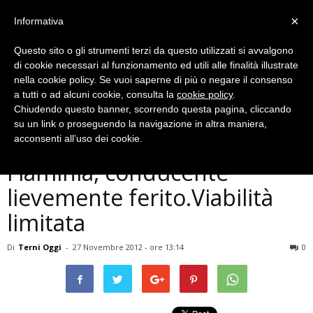
×
Informativa
Questo sito o gli strumenti terzi da questo utilizzati si avvalgono
di cookie necessari al funzionamento ed utili alle finalità illustrate
nella cookie policy. Se vuoi saperne di più o negare il consenso
a tutti o ad alcuni cookie, consulta la
cookie policy
.
Chiudendo questo banner, scorrendo questa pagina, cliccando
Cronaca
su un link o proseguendo la navigazione in altra maniera,
Camion si ribalta su
acconsenti all’uso dei cookie.
Flaminia, conducente
lievemente ferito.Viabilità
limitata
Di
Terni Oggi
-
27 Novembre 2012 - ore 13:14
0