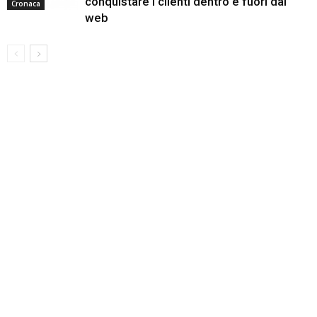
conquistare i clienti dentro e fuori dal
Cronaca
web