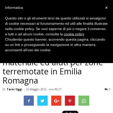
×
Informativa
Questo sito o gli strumenti terzi da questo utilizzati si avvalgono
di cookie necessari al funzionamento ed utili alle finalità illustrate
nella cookie policy. Se vuoi saperne di più o negare il consenso
a tutti o ad alcuni cookie, consulta la
cookie policy
.
Chiudendo questo banner, scorrendo questa pagina, cliccando
Cronaca
su un link o proseguendo la navigazione in altra maniera,
CasaPound Terni raccoglie
acconsenti all’uso dei cookie.
materiale ed aiuti per zone
terremotate in Emilia
Romagna
Di
Terni Oggi
-
22 Maggio 2012 - ore 09:27
0