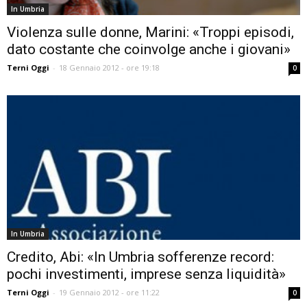
In Umbria
Violenza sulle donne, Marini: «Troppi episodi,
dato costante che coinvolge anche i giovani»
Terni Oggi
-
18 Gennaio 2012 - ore 19:18
0
In Umbria
Credito, Abi: «In Umbria sofferenze record:
pochi investimenti, imprese senza liquidità»
Terni Oggi
-
19 Gennaio 2012 - ore 11:22
0