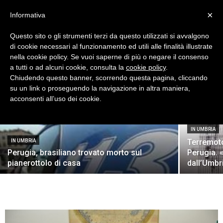
×
Informativa
Questo sito o gli strumenti terzi da questo utilizzati si avvalgono
di cookie necessari al funzionamento ed utili alle finalità illustrate
IN UMBRIA
nella cookie policy. Se vuoi saperne di più o negare il consenso
Arrestato Goracci, vicepresidente del
a tutti o ad alcuni cookie, consulta la
cookie policy
.
consiglio regionale ed ex sindaco Gubbio
Chiudendo questo banner, scorrendo questa pagina, cliccando
IN UMBRIA
su un link o proseguendo la navigazione in altra maniera,
Terni Oggi
-
14 Febbraio 2012 - ore 10:13
acconsenti all’uso dei cookie.
IN UMBRIA
Terremoto
IN UMBRIA
Perugia, brasiliano trovato morto sul
Perugia. 
pianerottolo di casa
dall’Umbr