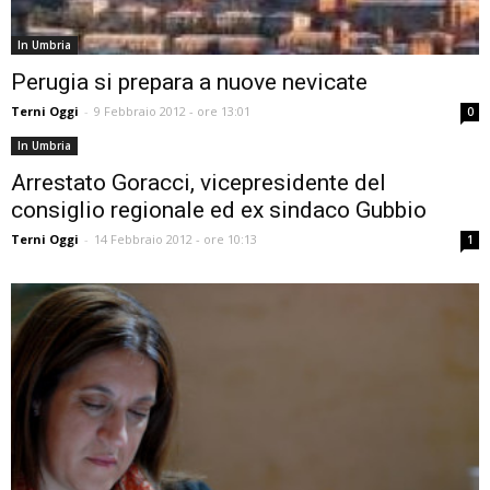
In Umbria
Perugia si prepara a nuove nevicate
Terni Oggi
-
9 Febbraio 2012 - ore 13:01
0
In Umbria
Arrestato Goracci, vicepresidente del
consiglio regionale ed ex sindaco Gubbio
Terni Oggi
-
14 Febbraio 2012 - ore 10:13
1