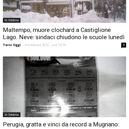
In Umbria
Maltempo, muore clochard a Castiglione
Lago. Neve: sindaci chiudono le scuole lunedì
Terni Oggi
-
4 Febbraio 2012 - ore 16:19
0
In Umbria
Perugia, gratta e vinci da record a Mugnano: