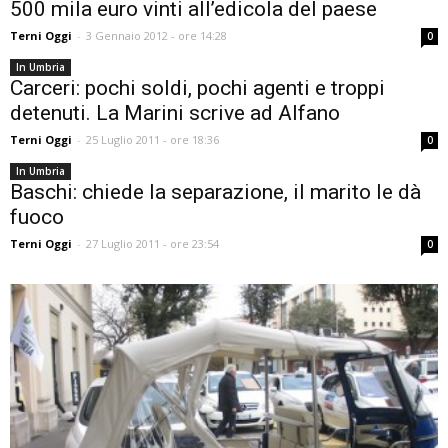
500 mila euro vinti all’edicola del paese
Terni Oggi
-
3 Gennaio 2012 - ore 14:28
0
In Umbria
Carceri: pochi soldi, pochi agenti e troppi
detenuti. La Marini scrive ad Alfano
Terni Oggi
-
25 Luglio 2011 - ore 18:36
0
In Umbria
Baschi: chiede la separazione, il marito le dà
fuoco
Terni Oggi
-
27 Luglio 2011 - ore 23:54
0