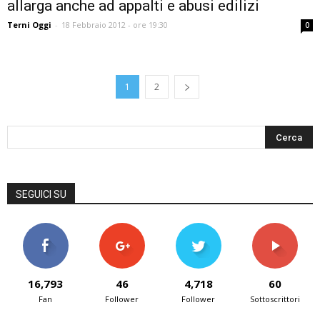
allarga anche ad appalti e abusi edilizi
Terni Oggi
-
18 Febbraio 2012 - ore 19:30
0
1
2
SEGUICI SU
16,793
46
4,718
60
Fan
Follower
Follower
Sottoscrittori