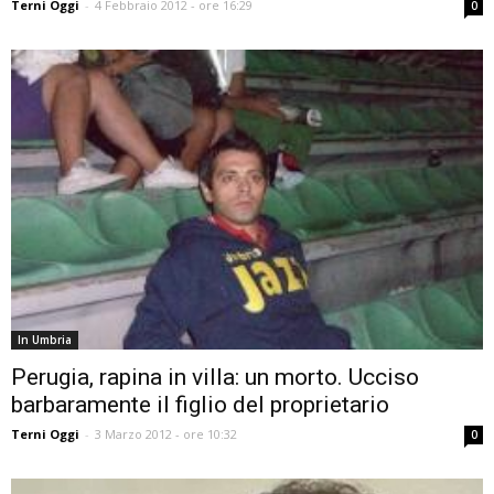
Terni Oggi
-
4 Febbraio 2012 - ore 16:29
0
In Umbria
Perugia, rapina in villa: un morto. Ucciso
barbaramente il figlio del proprietario
Terni Oggi
-
3 Marzo 2012 - ore 10:32
0