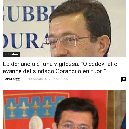
In Umbria
La denuncia di una vigilessa: ”O cedevi alle
avance del sindaco Goracci o eri fuori”
Terni Oggi
-
14 Febbraio 2012 - ore 16:55
0