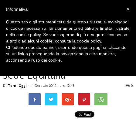
×
Informativa
Questo sito o gli strumenti terzi da questo utilizzati si avvalgono
di cookie necessari al funzionamento ed utili alle finalità illustrate
nella cookie policy. Se vuoi saperne di più o negare il consenso
a tutti o ad alcuni cookie, consulta la
cookie policy
.
Chiudendo questo banner, scorrendo questa pagina, cliccando
In Umbria
su un link o proseguendo la navigazione in altra maniera,
Perugia, allarme bomba alla
acconsenti all’uso dei cookie.
sede Equitalia
Di
Terni Oggi
-
4 Gennaio 2012 - ore 12:43
0