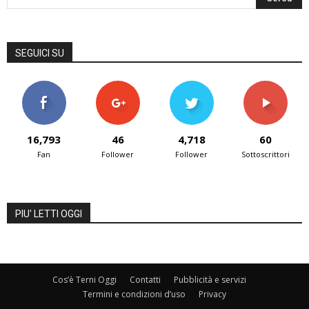
SEGUICI SU
16,793
46
4,718
60
Fan
Follower
Follower
Sottoscrittori
PIU' LETTI OGGI
Cos’è Terni Oggi
Contatti
Pubblicità e servizi
Termini e condizioni d’uso
Privacy