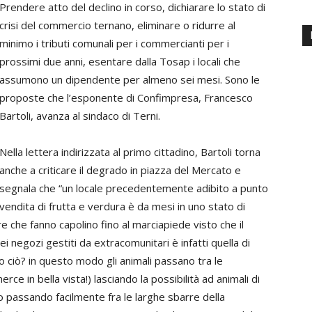
Prendere atto del declino in corso, dichiarare lo stato di
crisi del commercio ternano, eliminare o ridurre al
minimo i tributi comunali per i commercianti per i
prossimi due anni, esentare dalla Tosap i locali che
assumono un dipendente per almeno sei mesi. Sono le
proposte che l’esponente di Confimpresa, Francesco
Bartoli, avanza al sindaco di Terni.
Nella lettera indirizzata al primo cittadino, Bartoli torna
anche a criticare il degrado in piazza del Mercato e
segnala che “un locale precedentemente adibito a punto
vendita di frutta e verdura è da mesi in uno stato di
 che fanno capolino fino al marciapiede visto che il
ei negozi gestiti da extracomunitari è infatti quella di
tto ciò? in questo modo gli animali passano tra le
ce in bella vista!) lasciando la possibilità ad animali di
no passando facilmente fra le larghe sbarre della