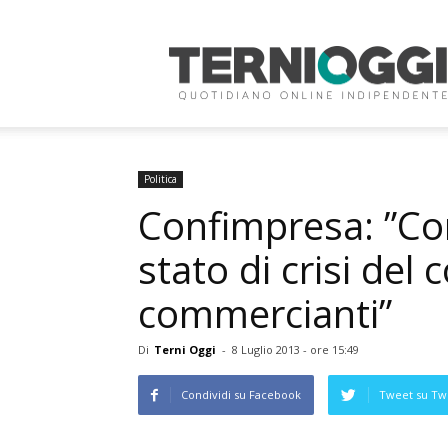
Terni
Oggi
Politica
Confimpresa: ”Com
stato di crisi del
commercianti”
Di
Terni Oggi
-
8 Luglio 2013 - ore 15:49
Condividi su Facebook
Tweet su Twi