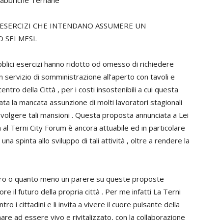
 fabbriche Ternane
I ESERCIZI CHE INTENDANO ASSUMERE UN
SEI MESI.
lici esercizi hanno ridotto od omesso di richiedere
n servizio di somministrazione all’aperto con tavoli e
entro della Città , per i costi insostenibili a cui questa
ata la mancata assunzione di molti lavoratori stagionali
volgere tali mansioni . Questa proposta annunciata a Lei
al Terni City Forum è ancora attuabile ed in particolare
a spinta allo sviluppo di tali attività , oltre a rendere la
ntro o quanto meno un parere su queste proposte
ore il futuro della propria città . Per me infatti La Terni
o i cittadini e li invita a vivere il cuore pulsante della
nare ad essere vivo e rivitalizzato, con la collaborazione