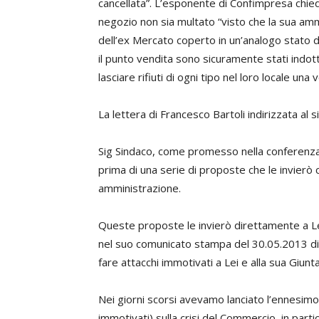
cancellata”. L’esponente di Confimpresa chied
negozio non sia multato “visto che la sua amm
dell’ex Mercato coperto in un’analogo stato d
il punto vendita sono sicuramente stati indot
lasciare rifiuti di ogni tipo nel loro locale una
La lettera di Francesco Bartoli indirizzata al
Sig Sindaco, come promesso nella conferenza
prima di una serie di proposte che le invierò 
amministrazione.
Queste proposte le invierò direttamente a Le
nel suo comunicato stampa del 30.05.2013 di 
fare attacchi immotivati a Lei e alla sua Giunta
Nei giorni scorsi avevamo lanciato l’ennesimo 
immotivati) sulla crisi del Commercio, in partico