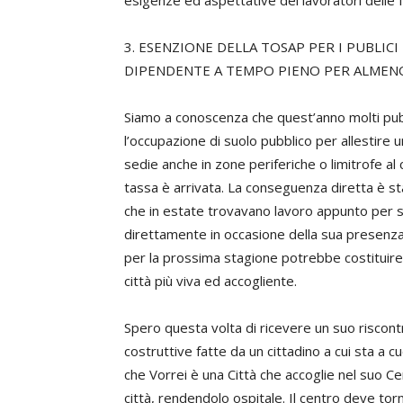
esigenze ed aspettative dei lavoratori delle
3. ESENZIONE DELLA TOSAP PER I PUBLIC
DIPENDENTE A TEMPO PIENO PER ALMENO 
Siamo a conoscenza che quest’anno molti pubb
l’occupazione di suolo pubblico per allestire u
sedie anche in zone periferiche o limitrofe al c
tassa è arrivata. La conseguenza diretta è st
che in estate trovavano lavoro appunto per s
direttamente in occasione della sua presenza 
per la prossima stagione potrebbe costituire un
città più viva ed accogliente.
Spero questa volta di ricevere un suo risco
costruttive fatte da un cittadino a cui sta a cu
che Vorrei è una Città che accoglie nel suo Centr
città, rendendolo ospitale. Il centro deve tor