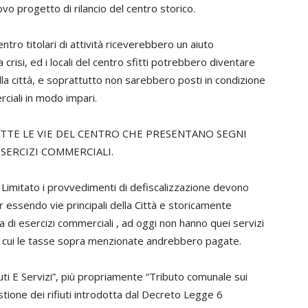
vo progetto di rilancio del centro storico.
tro titolari di attività riceverebbero un aiuto
 crisi, ed i locali del centro sfitti potrebbero diventare
della città, e soprattutto non sarebbero posti in condizione
ciali in modo impari.
UTTE LE VIE DEL CENTRO CHE PRESENTANO SEGNI
ESERCIZI COMMERCIALI.
co Limitato i provvedimenti di defiscalizzazione devono
r essendo vie principali della Città e storicamente
di esercizi commerciali , ad oggi non hanno quei servizi
r cui le tasse sopra menzionate andrebbero pagate.
i E Servizi”, più propriamente “Tributo comunale sui
gestione dei rifiuti introdotta dal Decreto Legge 6