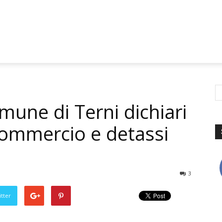
une di Terni dichiari
 commercio e detassi
3
tter