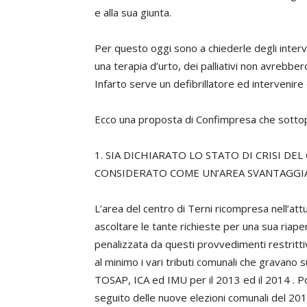
e alla sua giunta.
Per questo oggi sono a chiederle degli interv
una terapia d’urto, dei palliativi non avrebbe
Infarto serve un defibrillatore ed intervenire
Ecco una proposta di Confimpresa che sottop
1. SIA DICHIARATO LO STATO DI CRISI DE
CONSIDERATO COME UN’AREA SVANTAGGIA
L’area del centro di Terni ricompresa nell’attu
ascoltare le tante richieste per una sua riape
penalizzata da questi provvedimenti restrittiv
al minimo i vari tributi comunali che gravano
TOSAP, ICA ed IMU per il 2013 ed il 2014 . Po
seguito delle nuove elezioni comunali del 2014 