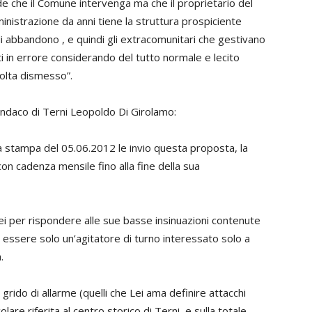
e che il Comune intervenga ma che il proprietario del
inistrazione da anni tiene la struttura prospiciente
i abbandono , e quindi gli extracomunitari che gestivano
ti in errore considerando del tutto normale e lecito
 volta dismesso”.
 sindaco di Terni Leopoldo Di Girolamo:
 stampa del 05.06.2012 le invio questa proposta, la
con cadenza mensile fino alla fine della sua
i per rispondere alle sue basse insinuazioni contenute
essere solo un’agitatore di turno interessato solo a
.
grido di allarme (quelli che Lei ama definire attacchi
lare riferita al centro storico di Terni, e sulla totale