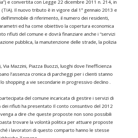
lia”) e convertita con Legge 22 dicembre 2011 n. 214, in
 (TIA). Il nuovo tributo è in vigore dal 1º gennaio 2013 e
dell’immobile di riferimento, il numero dei residenti,
i parametri ed ha come obiettivo la copertura economica
to rifiuti del comune e dovrà finanziare anche i “servizi
uminazione pubblica, la manutenzione delle strade, la polizia
 Via Mazzini, Piazza Buozzi, luoghi dove l’inefficienza
ano l’assenza cronica di parcheggi per i clienti stanno
 lo shopping a vie secondarie in progressivo declino .
 partecipata del comune incaricata di gestire i servizi di
a dei rifiuti ha presentato Il conto consuntivo del 2012
i venga a dire che queste proposte non sono possibili
o basta trovare la volontà politica per attuare proposte
ché i lavoratori di questo comparto hanno le stesse