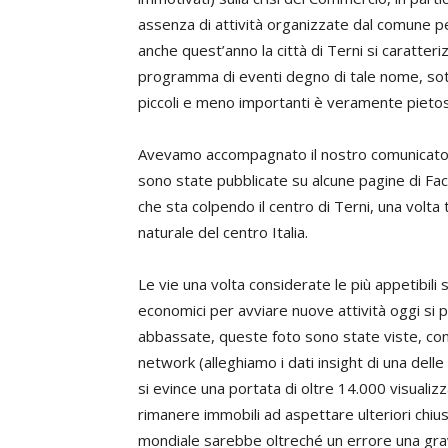
assenza di attività organizzate dal comune per
anche quest’anno la città di Terni si caratter
programma di eventi degno di tale nome, sotto
piccoli e meno importanti è veramente pieto
Avevamo accompagnato il nostro comunicato co
sono state pubblicate su alcune pagine di Fa
che sta colpendo il centro di Terni, una volt
naturale del centro Italia.
Le vie una volta considerate le più appetibili s
economici per avviare nuove attività oggi si
abbassate, queste foto sono state viste, con
network (alleghiamo i dati insight di una del
si evince una portata di oltre 14.000 visualiz
rimanere immobili ad aspettare ulteriori chiusu
mondiale sarebbe oltreché un errore una gra