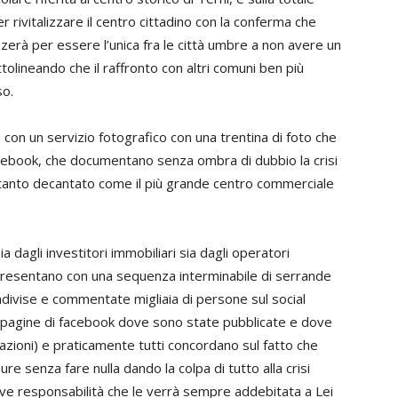
 rivitalizzare il centro cittadino con la conferma che
izzerà per essere l’unica fra le città umbre a non avere un
lineando che il raffronto con altri comuni ben più
so.
n un servizio fotografico con una trentina di foto che
cebook, che documentano senza ombra di dubbio la crisi
a tanto decantato come il più grande centro commerciale
ia dagli investitori immobiliari sia dagli operatori
 presentano con una sequenza interminabile di serrande
divise e commentate migliaia di persone sul social
le pagine di facebook dove sono state pubblicate e dove
zazioni) e praticamente tutti concordano sul fatto che
re senza fare nulla dando la colpa di tutto alla crisi
ve responsabilità che le verrà sempre addebitata a Lei