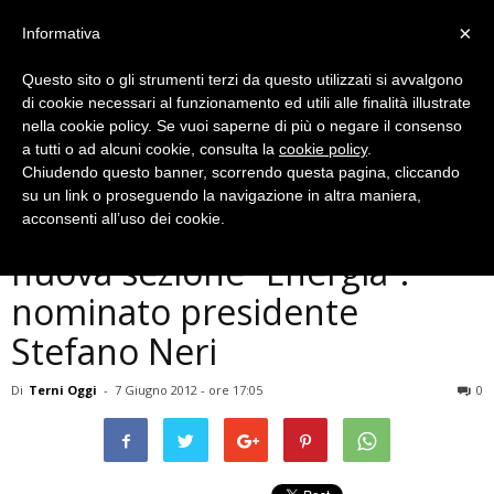
×
Informativa
Questo sito o gli strumenti terzi da questo utilizzati si avvalgono
di cookie necessari al funzionamento ed utili alle finalità illustrate
nella cookie policy. Se vuoi saperne di più o negare il consenso
a tutti o ad alcuni cookie, consulta la
cookie policy
.
Chiudendo questo banner, scorrendo questa pagina, cliccando
Economia
su un link o proseguendo la navigazione in altra maniera,
Confindustria Terni crea la
acconsenti all’uso dei cookie.
nuova sezione ”Energia”:
nominato presidente
Stefano Neri
Di
Terni Oggi
-
7 Giugno 2012 - ore 17:05
0