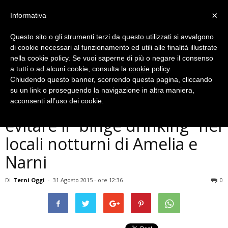
×
Informativa
Questo sito o gli strumenti terzi da questo utilizzati si avvalgono
di cookie necessari al funzionamento ed utili alle finalità illustrate
nella cookie policy. Se vuoi saperne di più o negare il consenso
a tutti o ad alcuni cookie, consulta la
cookie policy
.
Chiudendo questo banner, scorrendo questa pagina, cliccando
Cronaca
su un link o proseguendo la navigazione in altra maniera,
Controlli dei carabinieri per
acconsenti all’uso dei cookie.
evitare il “binge drinking” nei
locali notturni di Amelia e
Narni
Di
Terni Oggi
-
31 Agosto 2015 - ore 12:36
0