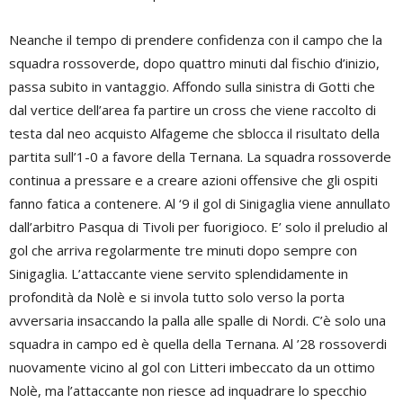
Neanche il tempo di prendere confidenza con il campo che la
squadra rossoverde, dopo quattro minuti dal fischio d’inizio,
passa subito in vantaggio. Affondo sulla sinistra di Gotti che
dal vertice dell’area fa partire un cross che viene raccolto di
testa dal neo acquisto Alfageme che sblocca il risultato della
partita sull’1-0 a favore della Ternana. La squadra rossoverde
continua a pressare e a creare azioni offensive che gli ospiti
fanno fatica a contenere. Al ‘9 il gol di Sinigaglia viene annullato
dall’arbitro Pasqua di Tivoli per fuorigioco. E’ solo il preludio al
gol che arriva regolarmente tre minuti dopo sempre con
Sinigaglia. L’attaccante viene servito splendidamente in
profondità da Nolè e si invola tutto solo verso la porta
avversaria insaccando la palla alle spalle di Nordi. C’è solo una
squadra in campo ed è quella della Ternana. Al ’28 rossoverdi
nuovamente vicino al gol con Litteri imbeccato da un ottimo
Nolè, ma l’attaccante non riesce ad inquadrare lo specchio