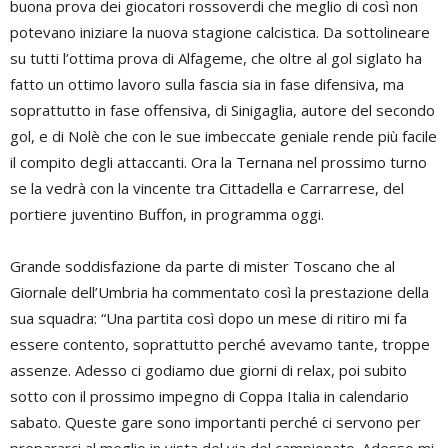
buona prova dei giocatori rossoverdi che meglio di così non
potevano iniziare la nuova stagione calcistica. Da sottolineare
su tutti l’ottima prova di Alfageme, che oltre al gol siglato ha
fatto un ottimo lavoro sulla fascia sia in fase difensiva, ma
soprattutto in fase offensiva, di Sinigaglia, autore del secondo
gol, e di Nolè che con le sue imbeccate geniale rende più facile
il compito degli attaccanti. Ora la Ternana nel prossimo turno
se la vedrà con la vincente tra Cittadella e Carrarrese, del
portiere juventino Buffon, in programma oggi.
Grande soddisfazione da parte di mister Toscano che al
Giornale dell’Umbria ha commentato così la prestazione della
sua squadra: “Una partita così dopo un mese di ritiro mi fa
essere contento, soprattutto perché avevamo tante, troppe
assenze. Adesso ci godiamo due giorni di relax, poi subito
sotto con il prossimo impegno di Coppa Italia in calendario
sabato. Queste gare sono importanti perché ci servono per
prepararci al meglio in vista del via del campionato. Adesso mi