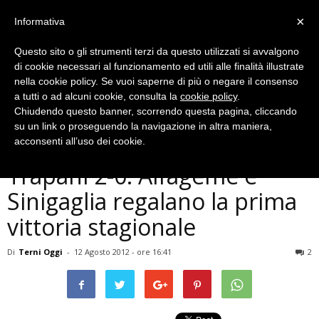
×
Informativa
Questo sito o gli strumenti terzi da questo utilizzati si avvalgono
di cookie necessari al funzionamento ed utili alle finalità illustrate
nella cookie policy. Se vuoi saperne di più o negare il consenso
a tutti o ad alcuni cookie, consulta la
cookie policy
.
Chiudendo questo banner, scorrendo questa pagina, cliccando
Ternana
su un link o proseguendo la navigazione in altra maniera,
Coppa Italia, Ternana-
acconsenti all’uso dei cookie.
Trapani 2-0: Alfageme e
Sinigaglia regalano la prima
vittoria stagionale
Di
Terni Oggi
-
12 Agosto 2012 - ore 16:41
2