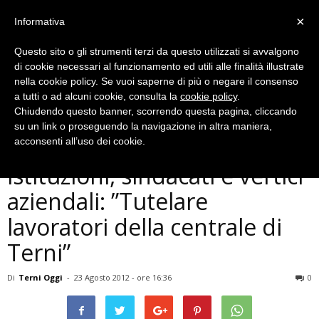
×
Informativa
Questo sito o gli strumenti terzi da questo utilizzati si avvalgono
di cookie necessari al funzionamento ed utili alle finalità illustrate
nella cookie policy. Se vuoi saperne di più o negare il consenso
a tutti o ad alcuni cookie, consulta la
cookie policy
.
Chiudendo questo banner, scorrendo questa pagina, cliccando
Economia
su un link o proseguendo la navigazione in altra maniera,
Crisi E.On, incontro tra
acconsenti all’uso dei cookie.
istituzioni, sindacati e vertici
aziendali: ”Tutelare
lavoratori della centrale di
Terni”
Di
Terni Oggi
-
23 Agosto 2012 - ore 16:36
0